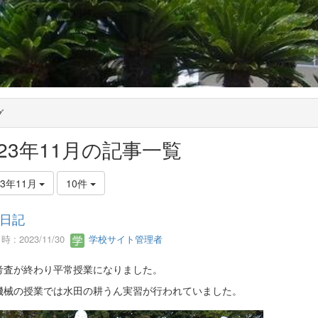
グ
023年11月の記事一覧
23年11月
10件
日記
 : 2023/11/30
学校サイト管理者
考査が終わり平常授業になりました。
機械の授業では水田の耕うん実習が行われていました。