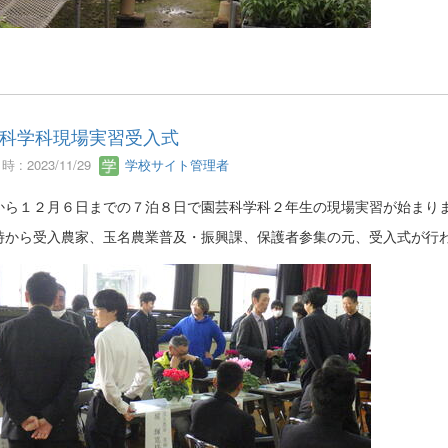
科学科現場実習受入式
 : 2023/11/29
学校サイト管理者
から１２月６日までの７泊８日で園芸科学科２年生の現場実習が始まり
時から受入農家、玉名農業普及・振興課、保護者参集の元、受入式が行