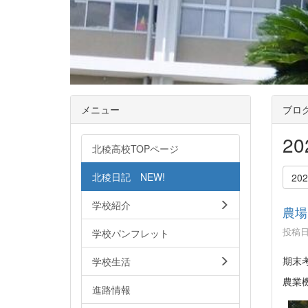
メニュー
ブロ
2
北稜高校TOPページ
北稜日記 NEW!
20
学校紹介
農場
投稿日時
学校パンフレット
期末
学校生活
農業
進路情報