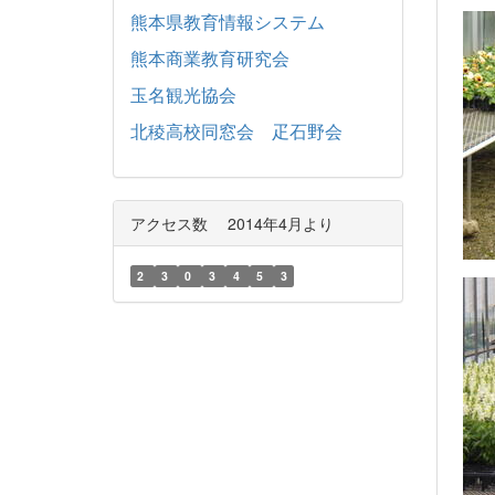
熊本県教育情報システム
熊本商業教育研究会
玉名観光協会
北稜高校同窓会 疋石野会
アクセス数 2014年4月より
2
3
0
3
4
5
3