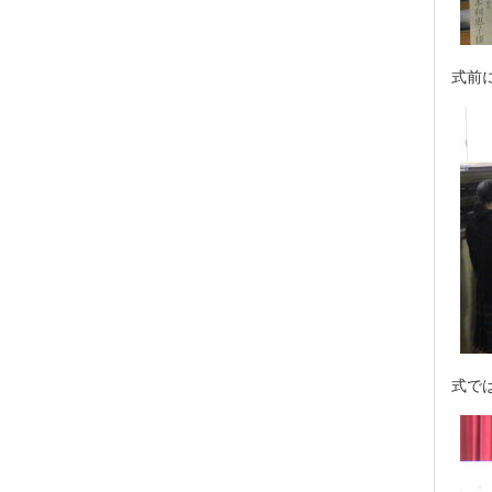
式前
式で