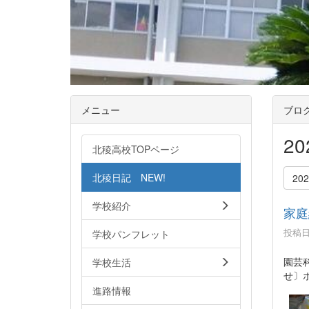
メニュー
ブロ
2
北稜高校TOPページ
北稜日記 NEW!
20
学校紹介
家庭
投稿日時
学校パンフレット
園芸
学校生活
せ〕
進路情報