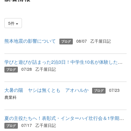
5件
熊本地震の影響について
08/07
乙千屋日記
ブログ
学びと遊びが詰まった2泊3日！中学生10名が体験した芦北町の魅力...
07/28
乙千屋日記
ブログ
大暑の陽 ヤシは無くとも アオハルか
07/23
ブログ
農業科
夏の主役たちへ！表彰式・インターハイ壮行会＆1学期終業式
07/17
乙千屋日記
ブログ