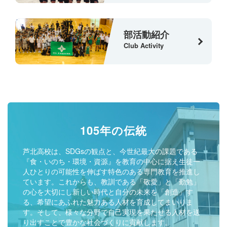
部活動紹介
Club Activity
105年の伝統
芦北高校は、SDGsの観点と、今世紀最大の課題である
『食・いのち・環境・資源』を教育の中心に据え生徒一
人ひとりの可能性を伸ばす特色のある専門教育を推進し
ています。これからも、教訓である「敬愛」と「勤勉」
の心を大切にし新しい時代と自分の未来を「創造」す
る、希望にあふれた魅力ある人材を育成してまいりま
す。そして、様々な分野で自己実現を果たせる人材を送
り出すことで豊かな社会づくりに貢献します。