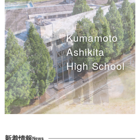
Kumamoto
Ashikita
High School
新着情報
News