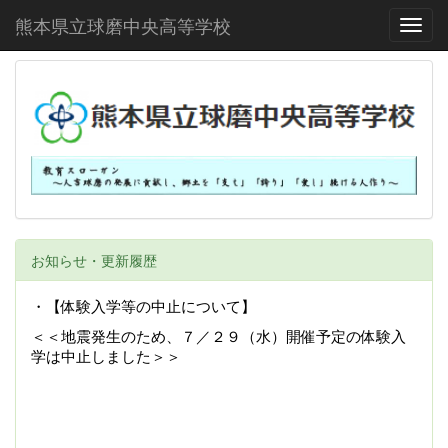
熊本県立球磨中央高等学校
Toggl
お知らせ・更新履歴
・【体験入学等の中止について】
＜＜地震発生のため、７／２９（水）開催予定の体験入
学は中止しました＞＞