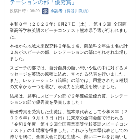
テーションの部「優秀賞」
投稿日時 : 06/29
承認者（長谷川教頭）
令和８年（２０２６年）6月2７日（土）、第４３回 全国商
業高等学校英語スピーチコンテスト熊本県予選が行われまし
た。
本校から地域未来探究科２年生１名、商業科２年生１名の計
２名がスピーチの部、レシテーションの部にそれぞれ出場し
ました。
スピーチの部では、自分自身の熱い想いや世の中に対するメ
ッセージを英語の原稿に込め、堂々たる発表を行いました。
また、レシテーション（暗唱）の部では、用意された５種類
の文章から一つを選び、表現力と完成度を競いました。
結果は、見事にスピーチの部で２年連続最優秀賞、レシテー
ションの部で優秀賞を受賞しました！
最優秀賞を受賞した生徒は、熊本県代表として令和８年（２
０２６年）９月１３日（日）に東京の全商会館で行われる
「令和８年度 第４３回全国商業高等学校英語スピーチコン
テスト」の出場権を得ました。これから熊本県代表としての
誇りを胸に、全国大会に挑む生徒へ、熱いエールをお願いし