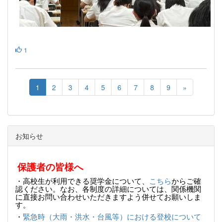
1
1
2
3
4
5
6
7
8
9
»
お知らせ
保護者の皆様へ
・高校生が利用できる奨学金について、
こちら
からご確
認ください。
なお、各制度の詳細については、関係機関
に直接お問い合わせいただきますよう併せてお願いしま
す。
・
緊急時（大雨・洪水・台風等）における登校について