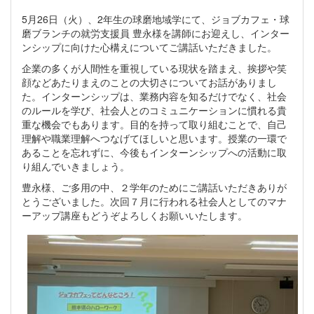
5月26日（火）、2年生の球磨地域学にて、ジョブカフェ・球
磨ブランチの就労支援員 豊永様を講師にお迎えし、インター
ンシップに向けた心構えについてご講話いただきました。
企業の多くが人間性を重視している現状を踏まえ、挨拶や笑
顔などあたりまえのことの大切さについてお話がありまし
た。インターンシップは、業務内容を知るだけでなく、社会
のルールを学び、社会人とのコミュニケーションに慣れる貴
重な機会でもあります。目的を持って取り組むことで、自己
理解や職業理解へつなげてほしいと思います。授業の一環で
あることを忘れずに、今後もインターンシップへの活動に取
り組んでいきましょう。
豊永様、ご多用の中、２学年のためにご講話いただきありが
とうございました。次回７月に行われる社会人としてのマナ
ーアップ講座もどうぞよろしくお願いいたします。