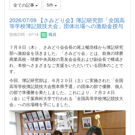
全ての記事
5件
2026/07/09 【さみどり会】簿記研究部「全国高
等学校簿記競技大会」団体出場への激励金授与
投稿日時 : 07/14
職員
７月９日（木）、さみどり会会長の尾上暢浩様から簿記研究
部へ激励金を頂きました。「さみどり会」とは、前身の球磨
商業高校・球磨中央高校の育友会会長および副会長で構成さ
れ、本校へさまざまなご支援をいただいている団体のことで
す。
今回、簿記研究部は、６月２０日（土）に実施された「全国
高等学校簿記競技大会熊本県予選」の団体の部で優勝、個人
の部で準優勝を果たしました。これにより、７月２４日
（金）に千葉商科大学で行われる「全国高等学校簿記競技大
会」への出場権を手にしました。