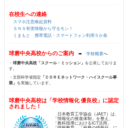
在校生への連絡
スマホ注意喚起資料
ＳＮＳ有害情報から守るモン！
くまもと 携帯電話・スマートフォン利用５か条
球磨中央高校からのご案内
➡
学校概要
へ
・
球磨中央高校「スクール・ミッション」
を公表しておりま
す。
・文部科学省指定
「ＣＯＲＥネットワーク・ハイスクール事
業」
を実施しています。
球磨中央高校は「学校情報化 優良校」に認定
されました！
日本教育工学協会（JAET）は、
「情報化の推進体制」を整え、
「教科指導におけるICT活用」
「情報教育」「校務の情報化」に