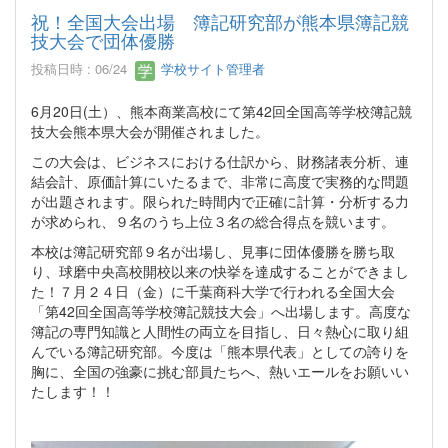
祝！全国大会出場 簿記研究部が熊本県簿記競
技大会で団体優勝
投稿日時 : 06/24
学校サイト管理者
6月20日(土）、熊本商業高校にて第42回全国高等学校簿記競
技大会熊本県大会が開催されました。
この大会は、ビジネスにおける仕訳から、財務諸表分析、連
結会計、原価計算にいたるまで、非常に高度で実務的な問題
が出題されます。限られた時間内で正確に計算・分析する力
が求められ、９名のうち上位３名の総合得点を競います。
本校は簿記研究部９名が出場し、見事に団体優勝を勝ち取
り、球磨中央高校開校以来の快挙を達成することができまし
た！７月２４日（金）に千葉商科大学で行われる全国大会
「第42回全国高等学校簿記競技大会」へ出場します。高度な
簿記の専門知識と人間性の両立を目指し、日々熱心に取り組
んでいる簿記研究部。今度は「熊本県代表」としての誇りを
胸に、全国の強豪に挑む部員たちへ、熱いエールをお願いい
たします！！