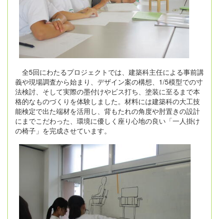
全5回にわたるプロジェクトでは、建築科主任による事前講
義や現場調査から始まり、デザイン案の構想、1/5模型での寸
法検討、そして実際の墨付けやビス打ち、塗装に至るまで本
格的なものづくりを体験しました。材料には建築科の大工技
能検定で出た端材を活用し、背もたれの角度や肘置きの設計
にまでこだわった、環境に優しく座り心地の良い「一人掛け
の椅子」を完成させています。