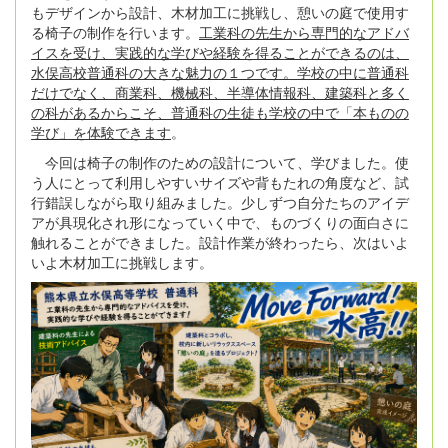
もデザインから設計、木材加工に挑戦し、憩いの庭で使用す
る椅子の制作を行います。
工業科の先生から専門的なアドバ
イスを受け、実践的な学びや経験を得ることができるのは、
水俣高校普通科の大きな魅力の１つです。学校の中に普通科
だけでなく、商業科、機械科、半導体情報科、建築科と多く
の科があるからこそ、普通科の生徒も学校の中で「本ものの
学び」を体験できます
。
今回は椅子の制作のための設計について、学びました。使
う人にとって利用しやすいサイズや背もたれの角度など、試
行錯誤しながら取り組みました。少しずつ自分たちのアイデ
アが具現化され形になっていく中で、ものづくりの面白さに
触れることができました。設計作業が終わったら、次はいよ
いよ木材加工に挑戦します。