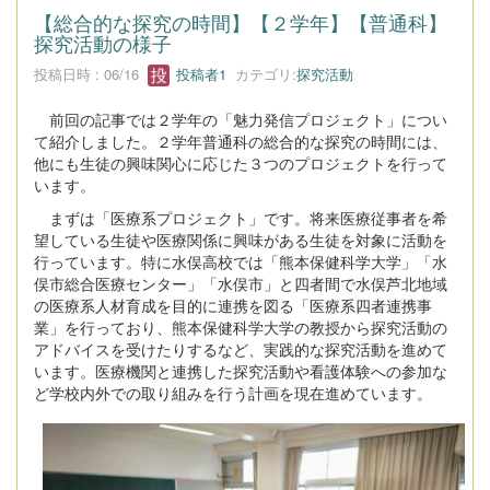
【総合的な探究の時間】【２学年】【普通科】
探究活動の様子
投稿日時 : 06/16
投稿者1
カテゴリ:
探究活動
前回の記事では２学年の「魅力発信プロジェクト」につい
て紹介しました。２学年普通科の総合的な探究の時間には、
他にも生徒の興味関心に応じた３つのプロジェクトを行って
います。
まずは「医療系プロジェクト」です。将来医療従事者を希
望している生徒や医療関係に興味がある生徒を対象に活動を
行っています。特に水俣高校では「熊本保健科学大学」「水
俣市総合医療センター」「水俣市」と四者間で水俣芦北地域
の医療系人材育成を目的に連携を図る「医療系四者連携事
業」を行っており、熊本保健科学大学の教授から探究活動の
アドバイスを受けたりするなど、実践的な探究活動を進めて
います。医療機関と連携した探究活動や看護体験への参加な
ど学校内外での取り組みを行う計画を現在進めています。