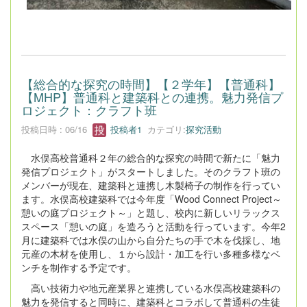
【総合的な探究の時間】【２学年】【普通科】
【MHP】普通科と建築科との連携。魅力発信プ
ロジェクト：クラフト班
投稿日時 : 06/16
投稿者1
カテゴリ:
探究活動
水俣高校普通科２年の総合的な探究の時間で新たに「魅力
発信プロジェクト」がスタートしました。そのクラフト班の
メンバーが現在、建築科と連携し木製椅子の制作を行ってい
ます。水俣高校建築科では今年度「Wood Connect Project～
憩いの庭プロジェクト～」と題し、校内に新しいリラックス
スペース「憩いの庭」を造ろうと活動を行っています。今年2
月に建築科では水俣の山から自分たちの手で木を伐採し、地
元産の木材を使用し、１から設計・加工を行い多種多様なベ
ンチを制作する予定です。
高い技術力や地元産業界と連携している水俣高校建築科の
魅力を発信すると同時に、建築科とコラボして普通科の生徒