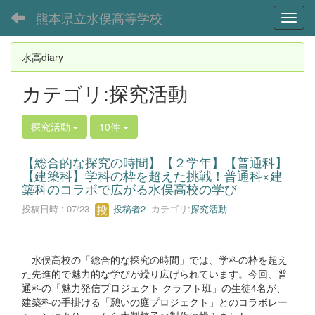
熊本県立水俣高等学校
Toggl
水高diary
カテゴリ:探究活動
探究活動
10件
【総合的な探究の時間】【２学年】【普通科】
【建築科】学科の枠を超えた挑戦！普通科×建
築科のコラボで広がる水俣高校の学び
投稿日時 : 07/23
投稿者2
カテゴリ:
探究活動
水俣高校の「総合的な探究の時間」では、学科の枠を超え
た先進的で魅力的な学びが繰り広げられています。今回、普
通科の「魅力発信プロジェクト クラフト班」の生徒4名が、
建築科の手掛ける「憩いの庭プロジェクト」とのコラボレー