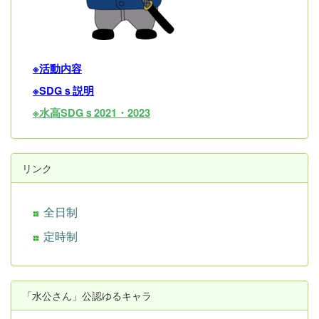
※活動内容
※SDGｓ説明
※水高SDGｓ2021・202
3
リンク
全日制
定時制
「水公さん」公認ゆるキャラ