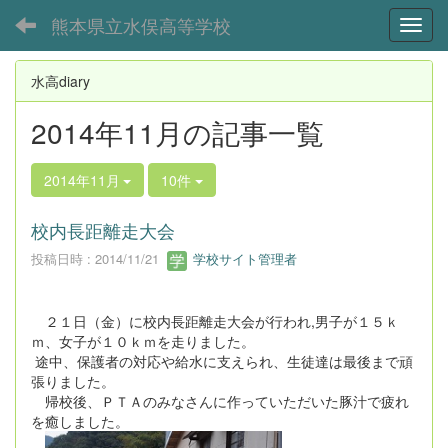
熊本県立水俣高等学校
Toggl
水高diary
2014年11月の記事一覧
2014年11月
10件
校内長距離走大会
投稿日時 : 2014/11/21
学校サイト管理者
２１日（金）に校内長距離走大会が行われ,男子が１５ｋ
ｍ、女子が１０ｋｍを走りました。
途中、保護者の対応や給水に支えられ、生徒達は最後まで頑
張りました。
帰校後、ＰＴＡのみなさんに作っていただいた豚汁で疲れ
を癒しました。