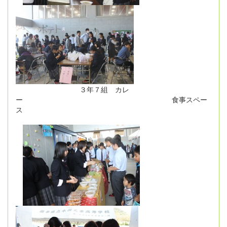
３年７組 カレ
ー 食事スペー
ス