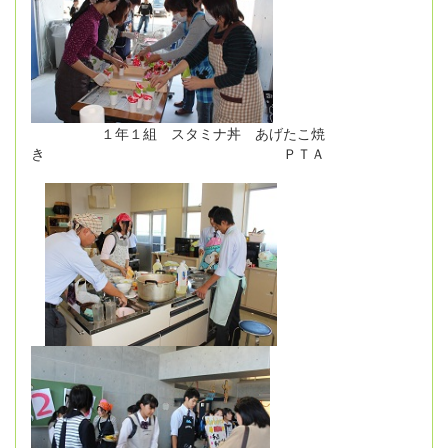
１年１組 スタミナ丼 あげたこ焼
き ＰＴＡ