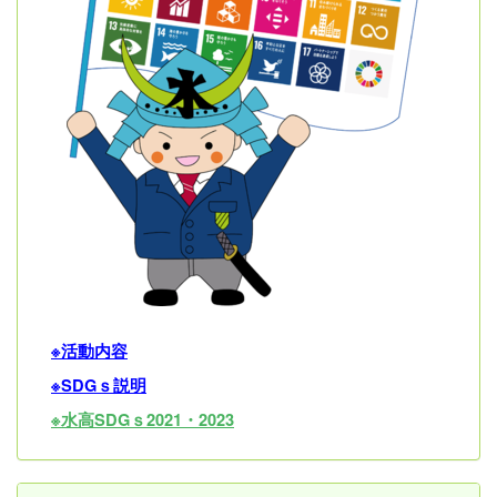
※活動内容
※SDGｓ説明
※水高SDGｓ2021・202
3