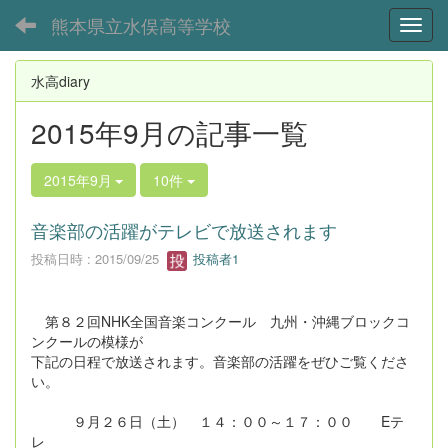
熊本県立水俣高等学校
Toggl
水高diary
2015年9月の記事一覧
2015年9月
10件
音楽部の活躍がテレビで放送されます
投稿日時 : 2015/09/25
投稿者1
第８２回NHK全国音楽コンクール 九州・沖縄ブロックコ
ンクールの模様が
下記の日程で放送されます。音楽部の活躍をぜひご覧くださ
い。
９月２６日（土） １４：００～１７：００ Eテ
レ