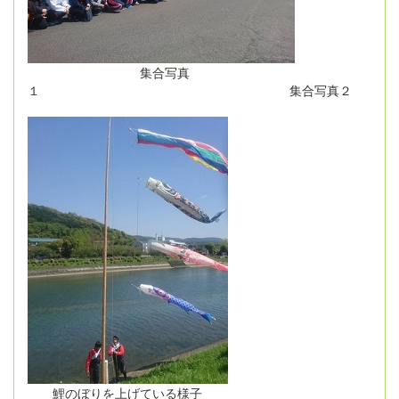
集合写真
１ 集合写真２
鯉のぼりを上げている様子