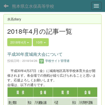
熊本県立水俣高等学校
Toggl
水高diary
2018年4月の記事一覧
2018年4月
10件
平成30年度城南大会について
投稿日時 : 2018/04/26
学校サイト管理者
平成30年4月27日（金）に城南地区高等学校体育大会が開
催されます。各会場での熱戦が繰り広げられることと思いま
す。応援よろしくお願いします。
会場は、以下の通りです。