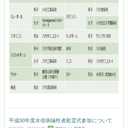
平成30年度水俣病犠牲者慰霊式参加について