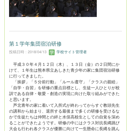
第１学年集団宿泊研修
投稿日時 : 2018/04/13
学校サイト管理者
平成３０年４月１２日（木）、１３日（金）の２日間にか
けて、１年生は熊本県立あしきた青少年の家に集団宿泊研修
に行ってきました。
「挨拶」「５分前行動」「ルール遵守」「クラスの親睦」
「自学・自習」を研修の重点目標とし、生徒一人ひとりが校
訓である自律・敬愛・創造の実現に向けた取り組みができた
と思います。
芦北青年の家に着いて入所式が終わってからすぐ教頭先生
の講和から始まり、退所する最後まで多くの研修を受けるな
かで生徒たちは仲間との絆と水俣高校生としての自覚を深め
ることができたようです。研修の中にはクラス対抗長縄跳び
大会も行われ各クラスが優勝に向けて一生懸命に長縄を跳ん