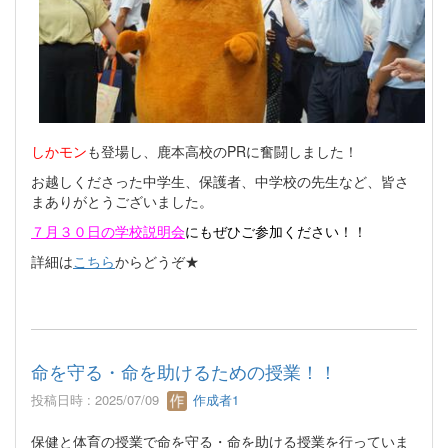
しかモン
も登場し、鹿本高校のPRに奮闘しました！
お越しくださった中学生、保護者、中学校の先生など、皆さ
まありがとうございました。
７月３０日の学校説明会
にもぜひご参加ください！！
詳細は
こちら
からどうぞ★
命を守る・命を助けるための授業！！
投稿日時 : 2025/07/09
作成者1
保健と体育の授業で命を守る・命を助ける授業を行っていま