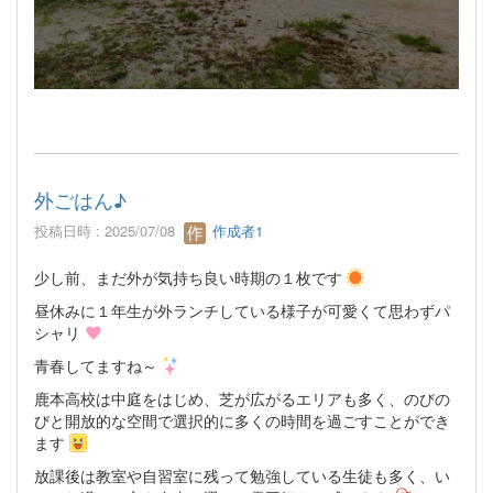
外ごはん♪
投稿日時 : 2025/07/08
作成者1
少し前、まだ外が気持ち良い時期の１枚です
昼休みに１年生が外ランチしている様子が可愛くて思わずパ
シャリ
青春してますね～
鹿本高校は中庭をはじめ、芝が広がるエリアも多く、のびの
びと開放的な空間で選択的に多くの時間を過ごすことができ
ます
放課後は教室や自習室に残って勉強している生徒も多く、い