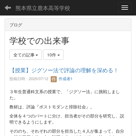
熊本県立鹿本高等学校
Toggl
ブログ
学校での出来事
全ての記事
10件
【授業】ジグソー法で評論の理解を深める！
投稿日時 : 2025/07/12
作成者1
３年生普通科文系の授業で、「ジグソー法」に挑戦しまし
た。
教材は、評論『ポストモダンと排除社会』。
全体を４つのパートに分け、担当者がその部分を研究し、説
明できるようにします。
そののち、それぞれの部分を担当した４人が集まって、自分