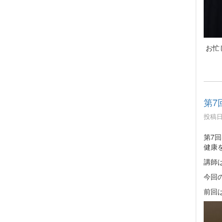
お忙
第7
投稿日時
第7
健康
講師
今回
前回