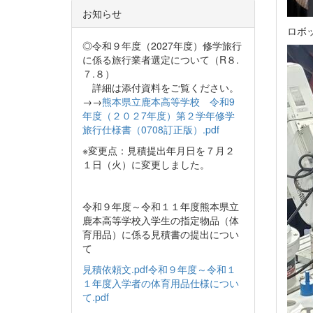
お知らせ
ロボ
◎令和９年度（2027年度）修学旅行
に係る旅行業者選定について（R８.
７.８）
詳細は添付資料をご覧ください。
→→
熊本県立鹿本高等学校 令和9
年度（２０２7年度）第２学年修学
旅行仕様書（0708訂正版）.pdf
※変更点：見積提出年月日を７月２
１日（火）に変更しました。
令和９年度～令和１１年度熊本県立
鹿本高等学校入学生の指定物品（体
育用品）に係る見積書の提出につい
て
見積依頼文.pdf
令和９年度～令和１
１年度入学者の体育用品仕様につい
て.pdf