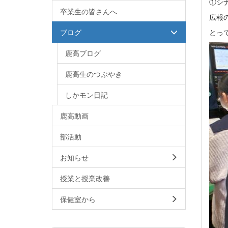
①シ
卒業生の皆さんへ
広報
とっ
ブログ
鹿高ブログ
鹿高生のつぶやき
しかモン日記
鹿高動画
部活動
お知らせ
授業と授業改善
保健室から