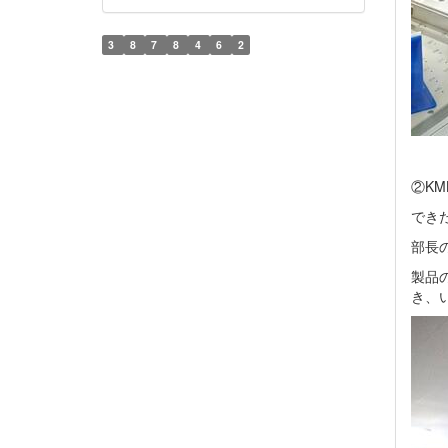
3
8
7
8
4
6
2
②KM
でき
部長
製品
き、