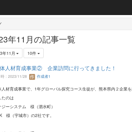
グ
023年11月の記事一覧
23年11月
10件
体人材育成事業② 企業訪問に行ってきました！
 : 2023/11/28
作成者1
体人材育成事業で、1年グローバル探究コース生徒が、熊本県内２企業を
したのは
ナジーシステム 様（泗水町）
MK 様（宇城市）の2社です。