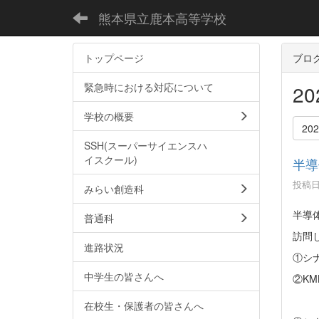
熊本県立鹿本高等学校
トップページ
ブロ
緊急時における対応について
2
学校の概要
20
SSH(スーパーサイエンスハ
イスクール)
半導
投稿日時
みらい創造科
半導
普通科
訪問
進路状況
①シ
中学生の皆さんへ
②K
在校生・保護者の皆さんへ