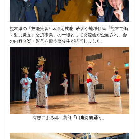
熊本県の「技能実習生&特定技能×若者や地域住民『熊本で働
く魅力発見』交流事業」の一環として交流会が企画され、会
の内容立案・運営を鹿本高校生が担当しました。
有志による郷土芸能
「山鹿灯籠踊り」