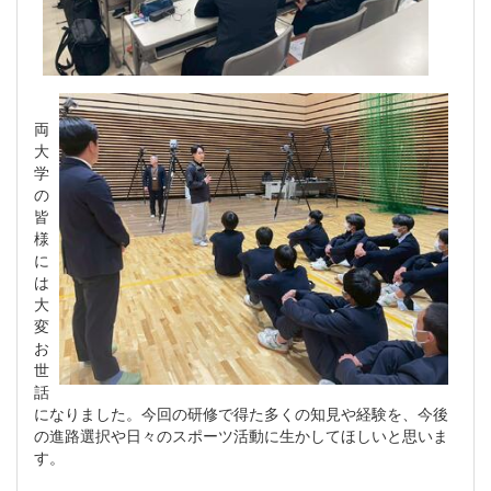
両
大
学
の
皆
様
に
は
大
変
お
世
話
になりました。今回の研修で得た多くの知見や経験を、今後
の進路選択や日々のスポーツ活動に生かしてほしいと思いま
す。