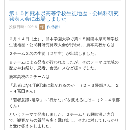
第１５回熊本県高等学校生徒地歴・公民科研究
発表大会に出場しました
投稿日時 : 02/16
作成者1
２月１４日（土）、熊本学園大学で第１５回熊本県高等学校
生徒地歴・公民科研究発表大会が行われ、鹿本高校からは
２チーム３名の生徒（２年生）が出場しました。
９チームによる発表が行われましたが、そのテーマは地域の
歴史やお祭り、忍者、食品ロスなど様々でした。
鹿本高校の２チームは
「若者はなぜTiKTokに惹かれるのか」（２－３隈部さん、２
－４冨田さん）
「若者意識×選挙」～”行かない”を変えるには～（２－４隈部
くん）
というテーマで発表しました。２チームとも興味深い内容
で、観客からの質問も多く飛び出し、それに対してしっかり
と受け答えをしました。