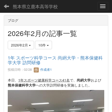
熊本県立鹿本高等学校
Toggl
ブログ
2026年2月の記事一覧
2026年2月
10件
1年 スポーツ科学コース 尚絅大学・熊本保健科
学大学 訪問研修
投稿日時 : 02/28
作成者1
本日、
1年スポーツ健康科学コース41名
で、
尚絅大学
および
熊本保健科学大学
への大学訪問研修を実施しました。