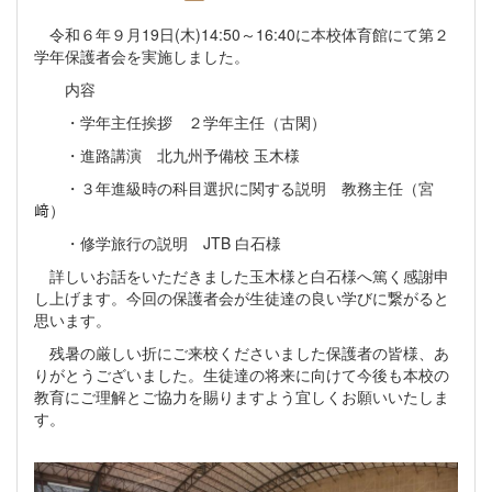
令和６年９月19日(木)14:50～16:40に本校体育館にて第２
学年保護者会を実施しました。
内容
・学年主任挨拶 ２学年主任（古閑）
・進路講演 北九州予備校 玉木様
・３年進級時の科目選択に関する説明 教務主任（宮
﨑）
・修学旅行の説明 JTB 白石様
詳しいお話をいただきました玉木様と白石様へ篤く感謝申
し上げます。今回の保護者会が生徒達の良い学びに繋がると
思います。
残暑の厳しい折にご来校くださいました保護者の皆様、あ
りがとうございました。生徒達の将来に向けて今後も本校の
教育にご理解とご協力を賜りますよう宜しくお願いいたしま
す。