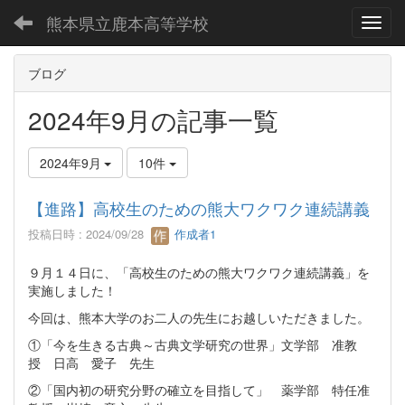
熊本県立鹿本高等学校
Toggl
ブログ
2024年9月の記事一覧
2024年9月
10件
【進路】高校生のための熊大ワクワク連続講義
投稿日時 : 2024/09/28
作成者1
９月１４日に、「高校生のための熊大ワクワク連続講義」を
実施しました！
今回は、熊本大学のお二人の先生にお越しいただきました。
①「今を生きる古典～古典文学研究の世界」文学部 准教
授 日高 愛子 先生
②「国内初の研究分野の確立を目指して」 薬学部 特任准