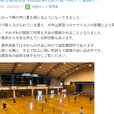
 : 2020/07/17
学校サイト管理者
上がって蝉の声に夏を感じるようになってきました。
等で取り上げられている通り、今年は新型コロナウイルスの影響により
し、それぞれの競技で代替え大会が開催されることとなりました。
今週末から大会を控えている部活動もあります。
、鹿本高校ではそれらの大会に向けて誠意奮闘中であります。
な想いを胸に、今まで以上に熱い気持ちで最後の追い込み中です。
は鹿高生の頑張る様子を少しご覧ください。