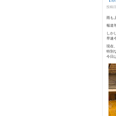
投稿日時
雨も
報道
しか
早速
現在
特別
今日