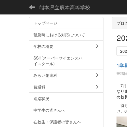
熊本県立鹿本高等学校
トップページ
ブロ
緊急時における対応について
2
学校の概要
20
SSH(スーパーサイエンスハ
イスクール)
1学
投稿日時
みらい創造科
7月
普通科
なり
め校
進路状況
待ち
中学生の皆さんへ
け、
在校生・保護者の皆さんへ