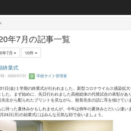
グ
020年7月の記事一覧
20年7月
10件
期終業式
 : 2020/07/31
学校サイト管理者
31日(金)１学期の終業式が行われました。新型コロナウイルス感染拡
ました。まず始めに、先日行われました高校総体の代替試合の表彰があ
長先生から配られたプリントを見ながら、校長先生の話に耳を傾けてい
に待った夏休みかもしれませんが、今年は例年の夏休みとだいぶ違いま
8月24日(月)の始業式にはみんな元気な顔で会いましょう。