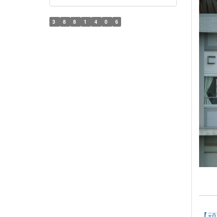
3
8
8
1
4
0
6
【頑