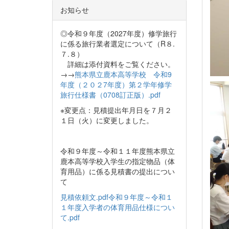
お知らせ
◎令和９年度（2027年度）修学旅行
に係る旅行業者選定について（R８.
７.８）
詳細は添付資料をご覧ください。
→→
熊本県立鹿本高等学校 令和9
年度（２０２7年度）第２学年修学
旅行仕様書（0708訂正版）.pdf
※変更点：見積提出年月日を７月２
１日（火）に変更しました。
令和９年度～令和１１年度熊本県立
鹿本高等学校入学生の指定物品（体
育用品）に係る見積書の提出につい
て
見積依頼文.pdf
令和９年度～令和１
１年度入学者の体育用品仕様につい
て.pdf