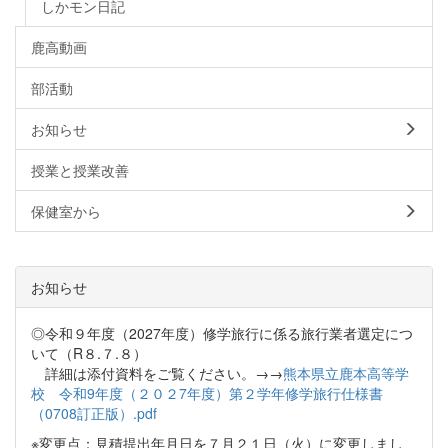
しかモン日記
鹿高動画
部活動
お知らせ
授業と授業改善
保健室から
お知らせ
◎令和９年度（2027年度）修学旅行に係る旅行業者選定につ
いて（R８.７.８）
詳細は添付資料をご覧ください。→→
熊本県立鹿本高等学
校 令和9年度（２０２7年度）第２学年修学旅行仕様書
（0708訂正版）.pdf
※変更点：見積提出年月日を７月２１日（火）に変更しまし