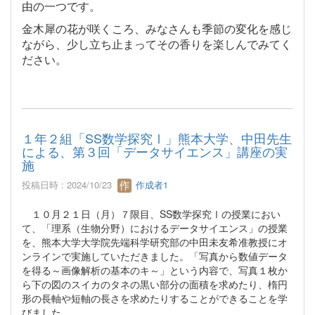
由の一つです。
金木犀の花が咲くころ、みなさんも季節の変化を感じ
ながら、少し立ち止まってその香りを楽しんでみてく
ださい。
１年２組「SS数学探究Ⅰ」熊本大学、中田先生
による、第３回「データサイエンス」講座の実
施
投稿日時 : 2024/10/23
作成者1
１０月２１日（月）７限目、SS数学探究Ⅰの授業におい
て、「理系（生物分野）におけるデータサイエンス」の授業
を、熊本大学大学院先端科学研究部の中田未友希准教授にオ
ンラインで実施していただきました。「写真から数値データ
を得る～画像解析の基本のキ～」という内容で、写真１枚か
ら下の図のスイカのタネの黒い部分の面積を求めたり、楕円
形の長軸や短軸の長さを求めたりすることができることを学
びました。