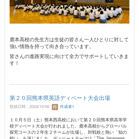
鹿本高校の先生方は生徒の皆さん一人ひとりに対して
強い情熱を持って向き合っています。
皆さんの進路実現に向けて全力でサポートしていきま
す！
第２０回熊本県英語ディベート大会出場
投稿日時 : 2024/10/06
作成者1
１０月５日（土）熊本西高校において第２０回熊本県高等学
校ディベート大会が行われました。鹿本高校からグローバル
探究コースの２年生２チームが出場し、対戦校と熱い「知の
戦い」を演じました。ディベートテーマは「The Japanese