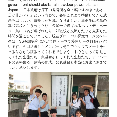
government should abolish all newclear power plants in
Japan.（日本政府は原子力発電所を全て廃止すべきである。
是か非か？）」という内容で、各校これまで準備してきた成
果を出し合い、白熱した対戦となりました。鹿高生は強豪の
真和高校と引き分けたり、各試合で選ばれるベストディベー
タ―賞に３名が選ばれたり、対戦校と交流したりと充実した
時間を過ごしていました。現在グローバル探究コースの２年
生は、SS英語探究において同テーマで校内リーグ戦を行って
います。今日活躍したメンバーはそこでもクラスメートを引
っ張りながら頑張ってくれるでしょう。中心となって活動し
てくれた生徒たち、急遽参加してくれた生徒たち、ディベー
トの資料集め、原稿の作成、発表練習と本当にお疲れさまで
した。感謝します。