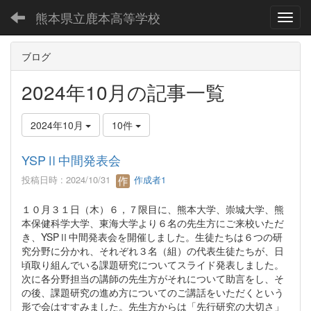
熊本県立鹿本高等学校
Toggl
ブログ
2024年10月の記事一覧
2024年10月
10件
YSPⅡ中間発表会
投稿日時 : 2024/10/31
作成者1
１０月３１日（木）６，７限目に、熊本大学、崇城大学、熊
本保健科学大学、東海大学より６名の先生方にご来校いただ
き、YSPⅡ中間発表会を開催しました。生徒たちは６つの研
究分野に分かれ、それぞれ３名（組）の代表生徒たちが、日
頃取り組んでいる課題研究についてスライド発表しました。
次に各分野担当の講師の先生方がそれについて助言をし、そ
の後、課題研究の進め方についてのご講話をいただくという
形で会はすすみました。先生方からは「先行研究の大切さ」