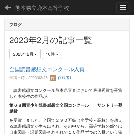
熊本県立鹿本高等学校
Toggl
ブログ
2023年2月の記事一覧
2023年2月
10件
全国読書感想文コンクール入賞
投稿日時 : 2023/02/28
作成者1
読書感想文コンクール熊本県審査において最優秀賞を受賞
した本校生の作品が、
第６８回青少年読書感想文全国コンクール サントリー奨
励賞
を受賞しました。全国で２９０万編（小学校～高校）を超え
る読書感想文が生み出され、その中から、高等学校の部では
自由図書・課題図書それぞれで１０作品ずつの入賞という狭