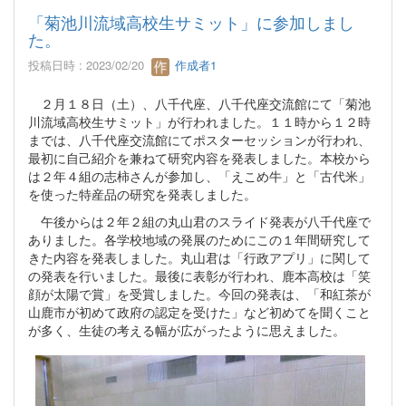
「菊池川流域高校生サミット」に参加しまし
た。
投稿日時 : 2023/02/20
作成者1
２月１８日（土）、八千代座、八千代座交流館にて「菊池
川流域高校生サミット」が行われました。１１時から１２時
までは、八千代座交流館にてポスターセッションが行われ、
最初に自己紹介を兼ねて研究内容を発表しました。本校から
は２年４組の志柿さんが参加し、「えこめ牛」と「古代米」
を使った特産品の研究を発表しました。
午後からは２年２組の丸山君のスライド発表が八千代座で
ありました。各学校地域の発展のためにこの１年間研究して
きた内容を発表しました。丸山君は「行政アプリ」に関して
の発表を行いました。最後に表彰が行われ、鹿本高校は「笑
顔が太陽で賞」を受賞しました。今回の発表は、「和紅茶が
山鹿市が初めて政府の認定を受けた」など初めてを聞くこと
が多く、生徒の考える幅が広がったように思えました。