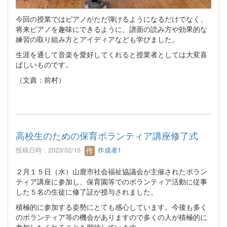
今回の授業ではピアノがただ弾けるようになるだけでなく、
将来ピアノを趣味にできるように、譜面の読み方や効果的な
練習の取り組み方とアイディアなども学びました。
生涯を通して音楽を愛好してくれると授業者としては大変喜
ばしいものです。
（文責：前村）
高校生のための保育ボランティア講座修了式
投稿日時 : 2023/02/15
作成者1
２月１５日（水）山鹿市社会福祉協議会が主催されたボラン
ティア講座に参加し、保育園等でのボランティア活動に従事
した５名の生徒に修了証が授与されました。
積極的に参加する姿勢にとても感心しています。今後も多く
のボランティア等の機会がありますので多くの人が積極的に
参加したくれることを期待しています。