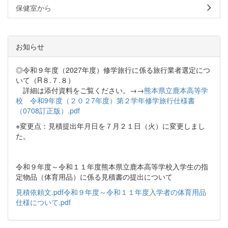
保健室から
お知らせ
◎令和９年度（2027年度）修学旅行に係る旅行業者選定につ
いて（R８.７.８）
詳細は添付資料をご覧ください。→→
熊本県立鹿本高等学
校 令和9年度（２０２7年度）第２学年修学旅行仕様書
（0708訂正版）.pdf
※変更点：見積提出年月日を７月２１日（火）に変更しまし
た。
令和９年度～令和１１年度熊本県立鹿本高等学校入学生の指
定物品（体育用品）に係る見積書の提出について
見積依頼文.pdf
令和９年度～令和１１年度入学者の体育用品
仕様について.pdf