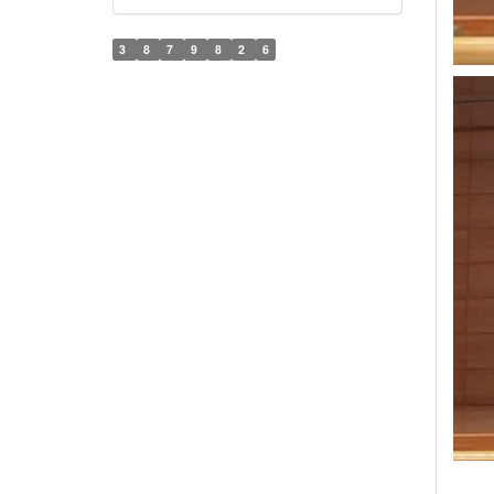
3
8
7
9
8
2
6