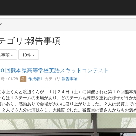
グ
テゴリ:報告事項
告事項
10件
０回熊本県高等学校英語スキットコンテスト
 : 01/28
作成者1
カテゴリ:
報告事項
の水上くんと渡辺くんが、１月２４日（土）に開催された第１０回熊本
からは１３チームの出場があり、どのチームも練習を重ねた様子がうか
笑いあり、感動ありで会場が大いに盛り上がりました。２人は受賞まで
、２人で３人分の演技をし、大健闘でした。審査員の皆さんからもお褒