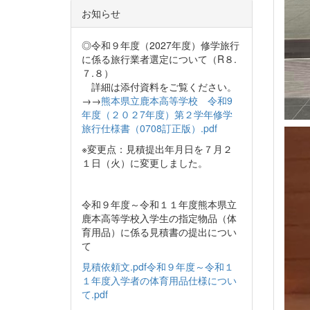
お知らせ
◎令和９年度（2027年度）修学旅行
に係る旅行業者選定について（R８.
７.８）
詳細は添付資料をご覧ください。
→→
熊本県立鹿本高等学校 令和9
年度（２０２7年度）第２学年修学
旅行仕様書（0708訂正版）.pdf
※変更点：見積提出年月日を７月２
１日（火）に変更しました。
令和９年度～令和１１年度熊本県立
鹿本高等学校入学生の指定物品（体
育用品）に係る見積書の提出につい
て
見積依頼文.pdf
令和９年度～令和１
１年度入学者の体育用品仕様につい
て.pdf