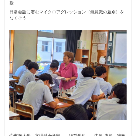
授
日常会話に潜むマイクロアグレッション（無意識の差別）を
なくそう
④東海大学 文理融合学部 経営学科 中原 康征 准教