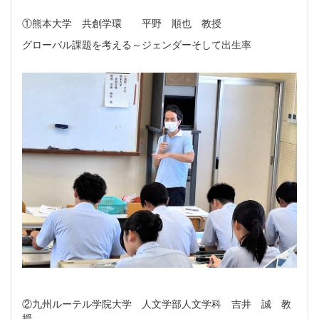
①熊本大学 共創学環 平野 順也 教授
グローバル課題を考える～ジェンダーそして出生率
②九州ルーテル学院大学 人文学部人文学科 吉井 誠 教
授