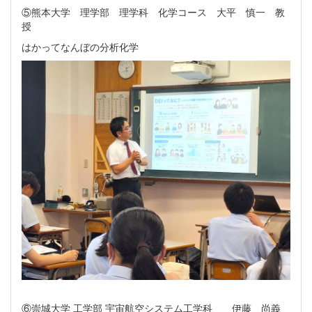
⑤熊本大学 理学部 理学科 化学コース 大平 慎一 教
授
はかってなんぼの分析化学
⑥崇城大学 工学部 宇宙航空システム工学科 伊藤 尚義