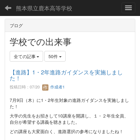
熊本県立鹿本高等学校
Toggl
ブログ
学校での出来事
全ての記事
50件
【進路】1・2年進路ガイダンスを実施しまし
た！
投稿日時 : 07/20
作成者1
7月9日（木）に1・2年生対象の進路ガイダンスを実施しまし
た！
大学の先生をお招きして10講座を開講し、１・２年生全員、
自分が希望する講義を聴きました。
どの講座も大変面白く、進路選択の参考になりましたね！