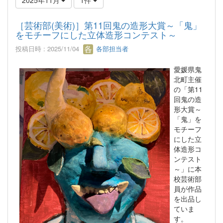
［芸術部(美術)］第11回鬼の造形大賞～「鬼」
をモチーフにした立体造形コンテスト～
投稿日時 : 2025/11/04
各部担当者
愛媛県鬼
北町主催
の「第11
回鬼の造
形大賞～
「鬼」を
モチーフ
にした立
体造形コ
ンテスト
～」に本
校芸術部
員が作品
を出品し
ていま
す。