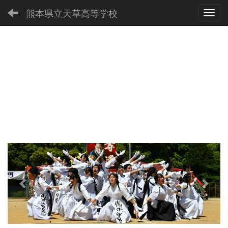
熊本県立天草高等学校
Toggl
p
n
r
e
e
x
v
t
i
o
u
s