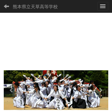
熊本県立天草高等学校
Toggl
p
n
r
e
e
x
v
t
i
o
u
s