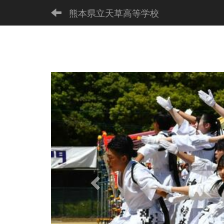
熊本県立天草高等学校
p
r
e
v
i
o
u
s