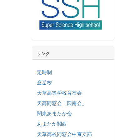
リンク
定時制
倉岳校
天草高等学校育友会
天高同窓会「図南会」
関東あまたか会
あまたか関西
天草高校同窓会中京支部