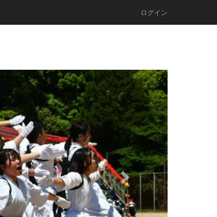
ログイン
n
e
x
t