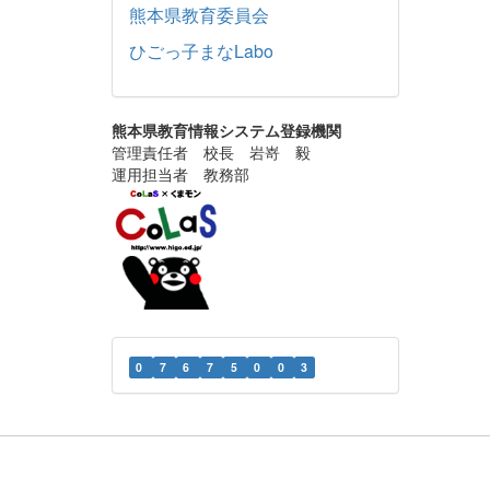
熊本県教育委員会
ひごっ子まなLabo
熊本県教育情報システム登録機関
管理責任者 校長 岩嵜 毅
運用担当者 教務部
0
7
6
7
5
0
0
3