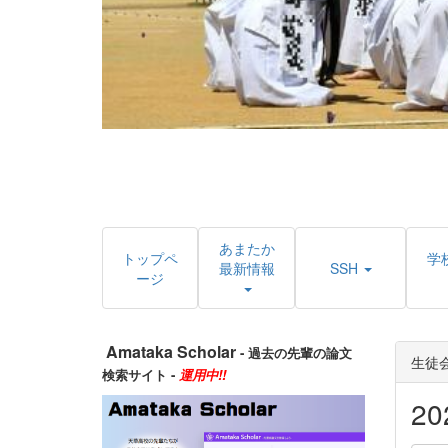
あまたか
トップペ
学
最新情報
SSH
ージ
Amataka Scholar
- 過去の先輩の論文
生徒
検索サイト -
運用中!!
2