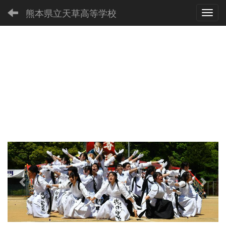
熊本県立天草高等学校
Toggl
p
n
r
e
e
x
v
t
i
o
u
s