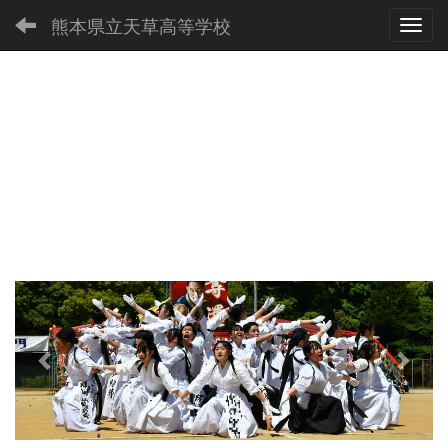
熊本県立天草高等学校
Toggl
p
n
r
e
e
x
v
t
i
o
u
s