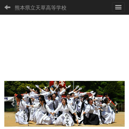
熊本県立天草高等学校
Toggl
p
n
r
e
e
x
v
t
i
o
u
s