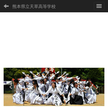
熊本県立天草高等学校
Toggl
p
n
r
e
e
x
v
t
i
o
u
s