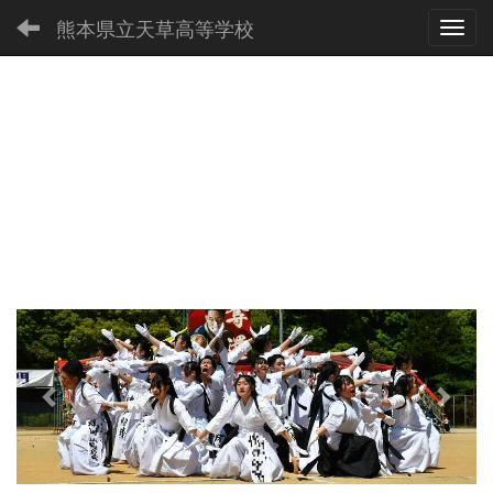
熊本県立天草高等学校
Toggl
p
n
r
e
e
x
v
t
i
o
u
s