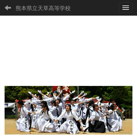
熊本県立天草高等学校
Toggl
p
n
r
e
e
x
v
t
i
o
u
s