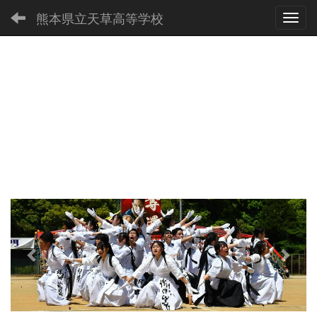
熊本県立天草高等学校
Toggl
p
n
r
e
e
x
v
t
i
o
u
s