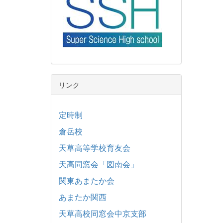
リンク
定時制
倉岳校
天草高等学校育友会
天高同窓会「図南会」
関東あまたか会
あまたか関西
天草高校同窓会中京支部