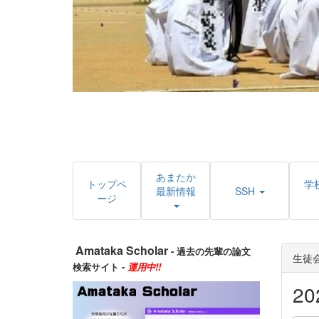
あまたか
トップペ
学
最新情報
SSH
ージ
Amataka Scholar
- 過去の先輩の論文
生徒
検索サイト -
運用中!!
2