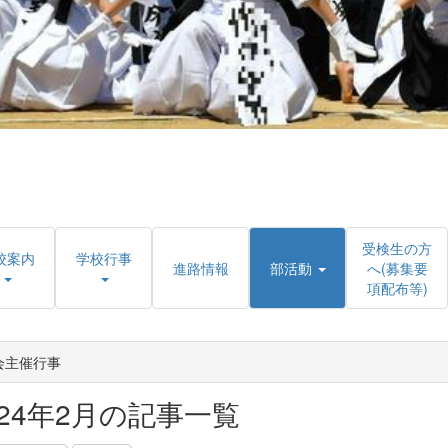
受検生の方
校案内
学校行事
進路情報
部活動
へ(募集要
項配布等)
会主催行事
024年2月の記事一覧