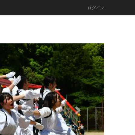
ログイン
n
e
x
t