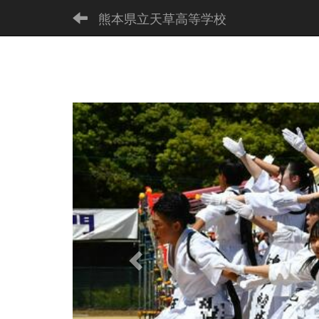
熊本県立天草高等学校
p
r
e
v
i
o
u
s