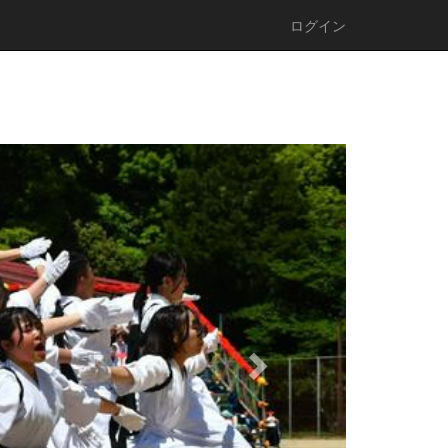
ログイン
n
e
x
t