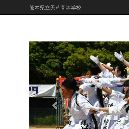
熊本県立天草高等学校
p
r
e
v
i
o
u
s