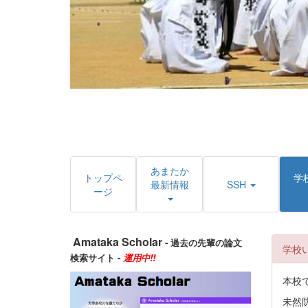
あまたか
トップペ
学
最新情報
SSH
ージ
Amataka Scholar
- 過去の先輩の論文
学校
検索サイト -
運用中!!
本校
未然