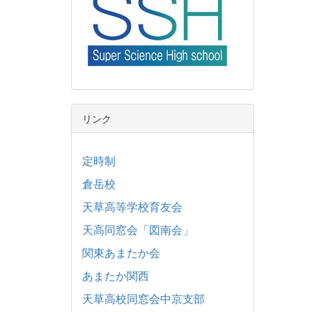
リンク
定時制
倉岳校
天草高等学校育友会
天高同窓会「図南会」
関東あまたか会
あまたか関西
天草高校同窓会中京支部