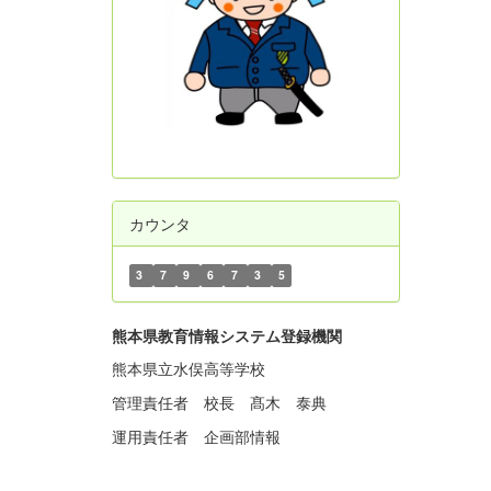
カウンタ
3
7
9
6
7
3
5
熊本県教育情報システム登録機関
熊本県立水俣高等学校
管理責任者 校長 髙木 泰典
運用責任者 企画部情報