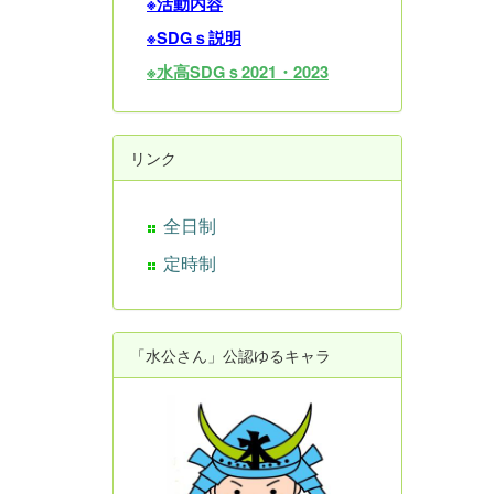
※活動内容
※SDGｓ説明
※水高SDGｓ2021・202
3
リンク
全日制
定時制
「水公さん」公認ゆるキャラ