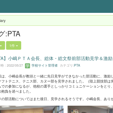
ary
グ:PTA
1件
TA】小嶋ＰＴＡ会長、総体・総文祭前部活動見学＆激励
 : 2022/05/27
学校サイト管理者
カテゴリ:
PTA
は、小嶋会長が教頭と一緒に先日見学ができなかった部活動に、激励し
ソフトテニス、テニス部、カヌー部を見学されました。（陸上競技部は
ムでの参加になるが、他校の選手としっかりコミュニケーションをとり
の抱負を述べました。
の部活動についてはまた後日、見学されるそうです。小嶋会長、あり