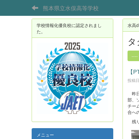
熊本県立水俣高等学校
学校情報化優良校に認定されまし
水高di
た。
タ
----
【P
投稿日時
昨日
部、
チー
合へ
残り
メニュー