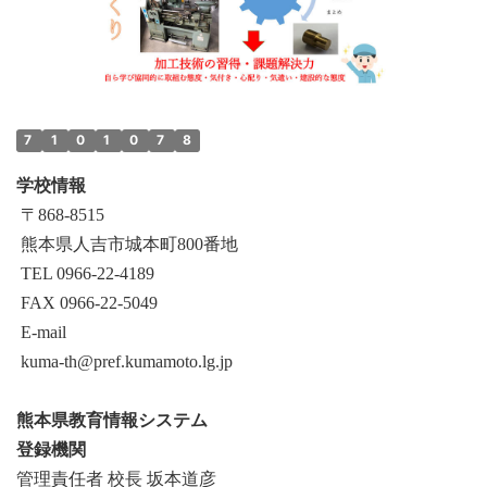
7
1
0
1
0
7
8
学校情報
〒868‐8515
熊本県人吉市城本町800番地
TEL 0966-22-4189
FAX 0966-22-5049
E-mail
kuma-th@pref.kumamoto.lg.jp
熊本県教育情報システム
登録機関
管理責任者 校長 坂本道彦