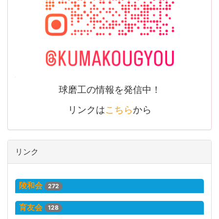
球磨工の情報を発信中！
リンクは
こちら
から
リンク
陵和会
272
育友会
128