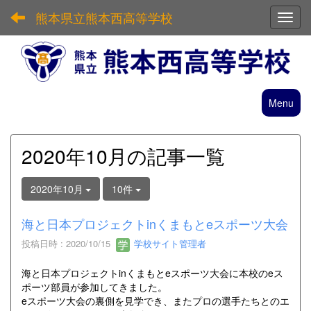
熊本県立熊本西高等学校
Toggl
Menu
2020年10月の記事一覧
2020年10月
10件
海と日本プロジェクトinくまもとeスポーツ大会
投稿日時 : 2020/10/15
学校サイト管理者
海と日本プロジェクトinくまもとeスポーツ大会に本校のeス
ポーツ部員が参加してきました。
eスポーツ大会の裏側を見学でき、またプロの選手たちとのエ