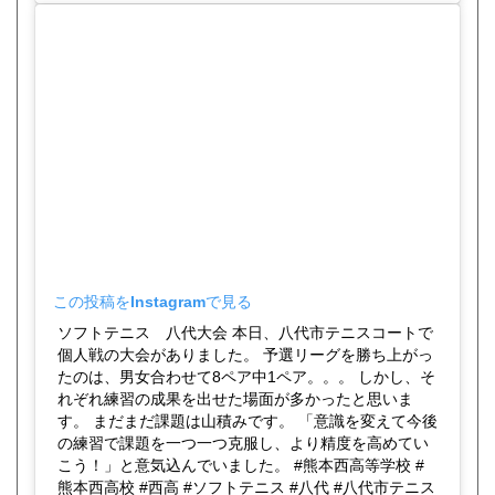
この投稿をInstagramで見る
ソフトテニス 八代大会 本日、八代市テニスコートで
個人戦の大会がありました。 予選リーグを勝ち上がっ
たのは、男女合わせて8ペア中1ペア。。。 しかし、そ
れぞれ練習の成果を出せた場面が多かったと思いま
す。 まだまだ課題は山積みです。 「意識を変えて今後
の練習で課題を一つ一つ克服し、より精度を高めてい
こう！」と意気込んでいました。 #熊本西高等学校 #
熊本西高校 #西高 #ソフトテニス #八代 #八代市テニス