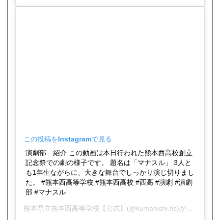
この投稿をInstagramで見る
演劇部 紹介 この動画は本日行われた熊本西高校創立
記念祭での劇の様子です。 題名は「マナスル」 3人と
も1年生ながらに、大きな舞台でしっかり演じ切りまし
た。 #熊本西高等学校 #熊本西高校 #西高 #演劇 #演劇
部 #マナスル
熊本県立熊本西高等学校【公式】
(@kumanishi.hs)がシェアした投稿 -