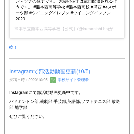
ンマッチの様子です。 大会の様子は後日配信されるそ
うです。 #熊本西高等学校 #熊本西高校 #熊西 #eスポ
ーツ部 #ウイニングイレブン #ウイニングイレブン
2020
熊本県立熊本西高等学校【公式】
(@kumanishi.hs)がシェアした投稿 -
1
Instagramで部活動動画更新(10/5)
投稿日時 : 2020/10/05
学校サイト管理者
Instagramにて部活動動画更新中です。
バドミントン部,演劇部,手芸部,英語部,ソフトテニス部,放送
部,地学部
ぜひご覧ください。