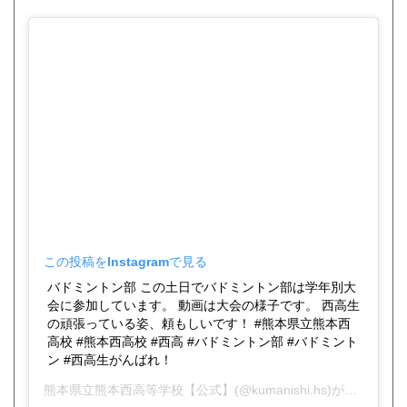
この投稿をInstagramで見る
バドミントン部 この土日でバドミントン部は学年別大
会に参加しています。 動画は大会の様子です。 西高生
の頑張っている姿、頼もしいです！ #熊本県立熊本西
高校 #熊本西高校 #西高 #バドミントン部 #バドミント
ン #西高生がんばれ！
熊本県立熊本西高等学校【公式】
(@kumanishi.hs)がシェアした投稿 -