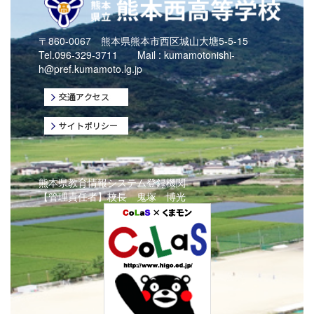
〒860-0067 熊本県熊本市西区城山大塘5-5-15
Tel.096-329-3711 Mail :
kumamotonishi-
h@pref.kumamoto.lg.jp
熊本県教育情報システム登録機関
【管理責任者】校長 鬼塚 博光