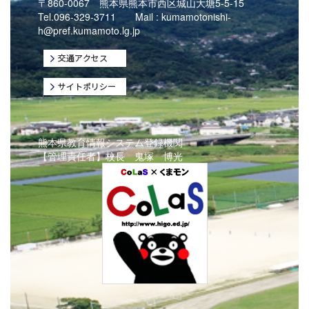
〒860-0067 熊本県熊本市西区城山大塘5-5-15
Tel.096-329-3711 Mail :
kumamotonishi-
h@pref.kumamoto.lg.jp
熊本県教育情報システム登録機関
【管理責任者】校長 鬼塚 博光