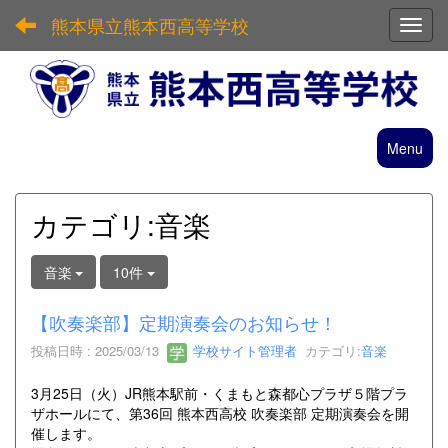
熊本県立熊本西高等学校
Toggl
Menu
カテゴリ:音楽
音楽
10件
【吹奏楽部】定期演奏会のお知らせ！
投稿日時 : 2025/03/13
学校サイト管理者
カテゴリ:
音楽
3月25日（火）JR熊本駅前・くまもと森都心プラザ５階プラ
ザホールにて、第36回 熊本西高校 吹奏楽部 定期演奏会を開
催します。