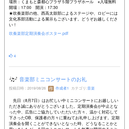
場所：くまもと森都心プラザ５階プラザホール ※入場無料
開場：17:00 開演：17:30
★吹奏楽部の他、西高太鼓部によるステージや、ロビーには
文化系部活動による展示もございます。どうぞお越しくださ
い！
吹奏楽部定期演奏会ポスター.pdf
4
音楽部ミニコンサートのお礼
投稿日時 : 2019/08/26
作成者1
カテゴリ:
音楽
先日（8月7日）はお忙しい中ミニコンサートにお越ししい
ただき誠にありがとうございました。定期演奏会が中止とな
った中、広告にご協力していただいた方々、温かく対応して
下さったOB、保護者の方々に重ねてお礼申し上げます。定期
演奏会を開くことができないとなった時、どうなることかと
思いましたが、今回のミニコンサートを無事に開催すること