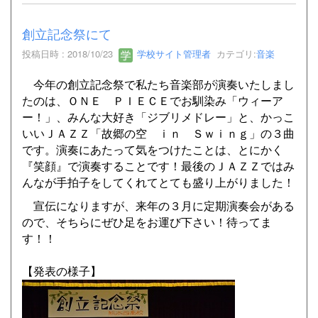
創立記念祭にて
投稿日時 : 2018/10/23
学校サイト管理者
カテゴリ:
音楽
今年の創立記念祭で私たち音楽部が演奏いたしまし
たのは、ＯＮＥ ＰＩＥＣＥでお馴染み「ウィーア
ー！」、みんな大好き「ジブリメドレー」と、かっこ
いいＪＡＺＺ「故郷の空 ｉｎ Ｓｗｉｎｇ」の３曲
です。演奏にあたって気をつけたことは、とにかく
『笑顔』で演奏することです！最後のＪＡＺＺではみ
んなが手拍子をしてくれてとても盛り上がりました！
宣伝になりますが、来年の３月に定期演奏会がある
ので、そちらにぜひ足をお運び下さい！待ってま
す！！
【発表の様子】