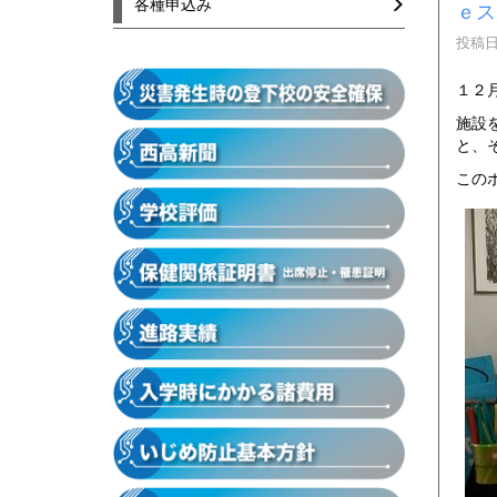
各種申込み
ｅス
投稿日時
１２
施設
と、
この