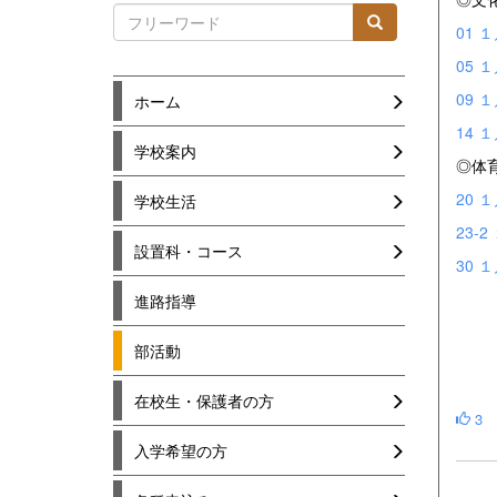
01 
05 
09 
ホーム
14 
学校案内
◎体
20 
学校生活
23-
設置科・コース
30
進路指導
部活動
在校生・保護者の方
3
入学希望の方