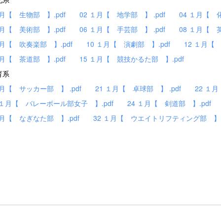
１月【 生物部 】.pdf
02 １月【 地学部 】 .pdf
04 １月【 化
１月【 美術部 】.pdf
06 １月【 手芸部 】 .pdf
08 １月【 英
１月【 吹奏楽部 】.pdf
10 １月【 演劇部 】.pdf
12 １月【
１月【 茶道部 】.pdf
15 １月【 競技かるた部 】.pdf
育系
１月【 サッカー部 】 .pdf
21 １月【 卓球部 】 .pdf
22 １月
2 １月【 バレーボール部女子 】.pdf
24 １月【 剣道部 】.pd
 １月【 なぎなた部 】.pdf
32 １月【 ウエイトリフティング部 】.p