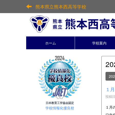
熊本県立熊本西高等学校
ホーム
学校案内
2
20
１月
投稿日時
日本教育工学協会認定
１月
学校情報化優良校
◎文