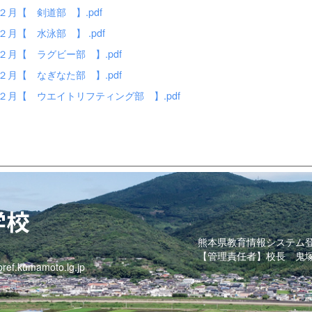
１２月【 剣道部 】.pdf
１２月【 水泳部 】 .pdf
１２月【 ラグビー部 】.pdf
１２月【 なぎなた部 】.pdf
１２月【 ウエイトリフティング部 】.pdf
熊本県教育情報システム
【管理責任者】校長 鬼
ref.kumamoto.lg.jp