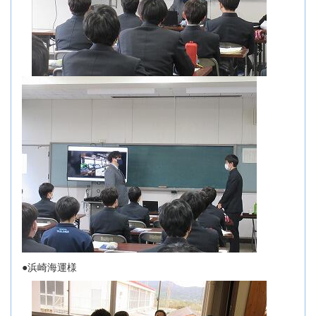
●浜崎海運様