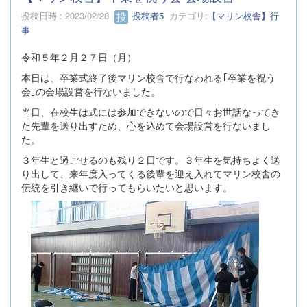
投稿日時 : 2023/02/28
投稿者5
カテゴリ:
【マリン校舎】行
事
令和５年２月２７日（月）
本日は、卒業式終了後マリン校舎で行なわれる｢卒業を祝う
会｣の会場設営を行ないました。
当日、在校生は式には参加できないので日々お世話なってき
た先輩を送り出すため、心を込めて会場設営を行ないまし
た。
３年生と過ごせるのも残り２日です。３年生を気持ちよく送
り出して、来年度入ってくる後輩を迎え入れてマリン校舎の
伝統を引き継いで行ってもらいたいと思います。