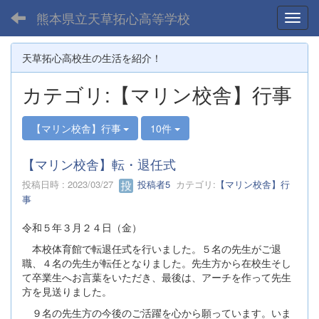
熊本県立天草拓心高等学校
Toggl
天草拓心高校生の生活を紹介！
カテゴリ:【マリン校舎】行事
【マリン校舎】行事
10件
【マリン校舎】転・退任式
投稿日時 : 2023/03/27
投稿者5
カテゴリ:
【マリン校舎】行
事
令和５年３月２４日（金）
本校体育館で転退任式を行いました。５名の先生がご退
職、４名の先生が転任となりました。先生方から在校生そし
て卒業生へお言葉をいただき、最後は、アーチを作って先生
方を見送りました。
９名の先生方の今後のご活躍を心から願っています。いま