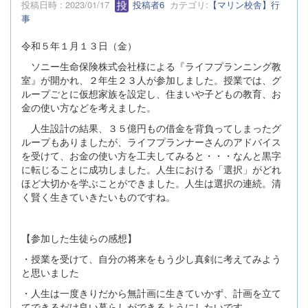
投稿日時 : 2023/01/17
投稿者6
カテゴリ:
【マリン校舎】行
事
令和５年１月１３日（金）
ソニー生命保険株式会社様による『ライフプランニング教
室』が開かれ、２年生２３人が参加しました。授業では、グ
ループごとに仮想家族を設定し、住まいや子どもの教育、お
金の使い方などを考えました。
人生設計の結果、３５億円もの借金を背負ってしまったグ
ループもありましたが、ライフプランナーさんのアドバイス
を受けて、お金の使い方を工夫してみると・・・なんと黒字
に転じることに成功しました。人生における「選択」がどれ
ほど大切かを学ぶことができました。人生は選択の連続。清
く賢く生きていきたいものですね。
【参加した生徒らの感想】
・授業を受けて、自分の将来をもう少し真剣に考えてみよう
と思いました
・人生は一度きりだから無計画に生きていかず、計画を立て
てできるだけ良い暮らしができるようにしたいです