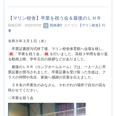
【マリン校舎】卒業を祝う会＆最後のＬＨＲ
投稿日時 : 2023/03/02
投稿者5
カテゴリ:
【マリン校舎】行
事
令和５年３月１日（水）
卒業証書授与式終了後、マリン校舎体育館へ会場を移し、
「卒業を祝う会」
を行いました。高校３年間を振り返
る動画上映、学年主任の挨拶などがありました。
最後のＬＨＲ（ロングホームルーム）では、一人一人に卒
業証書が授与されました。卒業証書を受け取った生徒は、ク
ラスの仲間や先生、家族へ感謝の言葉を伝えました。
３８名の卒業生のみなさん、それぞれの場所で自分の花を
咲かせてください。
◇卒業を祝う会