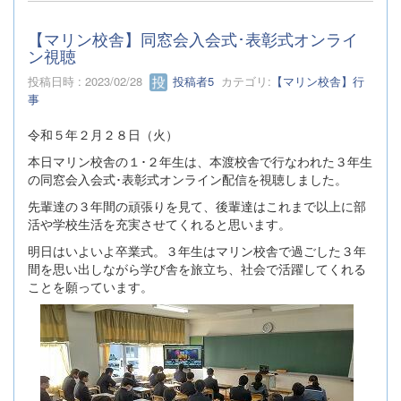
【マリン校舎】同窓会入会式･表彰式オンライ
ン視聴
投稿日時 : 2023/02/28
投稿者5
カテゴリ:
【マリン校舎】行
事
令和５年２月２８日（火）
本日マリン校舎の１･２年生は、本渡校舎で行なわれた３年生
の同窓会入会式･表彰式オンライン配信を視聴しました。
先輩達の３年間の頑張りを見て、後輩達はこれまで以上に部
活や学校生活を充実させてくれると思います。
明日はいよいよ卒業式。３年生はマリン校舎で過ごした３年
間を思い出しながら学び舎を旅立ち、社会で活躍してくれる
ことを願っています。