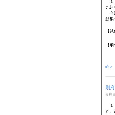
１２
九州
今回
結果
【試
【胴
2
別府
投稿日時
１２
た。