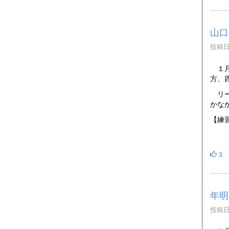
山口
投稿日時
１月
方、
リー
かな
【練
3
年明
投稿日時