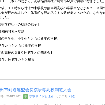
３日（木）の朝から、高橋稲荷神社に剣道部全員で初詣に行きました。
後、１１時から付近の中学校や熊本西高校の卒業生などが来て、合同の
古会が行われました。体育館を埋め尽くす人数が集まったため、なかな
ました。
橋稲荷神社への初詣の様子】
隣の中学生、小学生とともに新年の挨拶】
本西高校のＯＢや同窓生との稽古会】
田市剣道連盟会長旗争奪高校剣道大会
 : 2018/12/28
学校サイト管理者
カテゴリ:
剣道