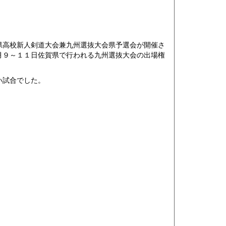
高校新人剣道大会兼九州選抜大会県予選会が開催さ
月９～１１日佐賀県で行われる九州選抜大会の出場権
い試合でした。