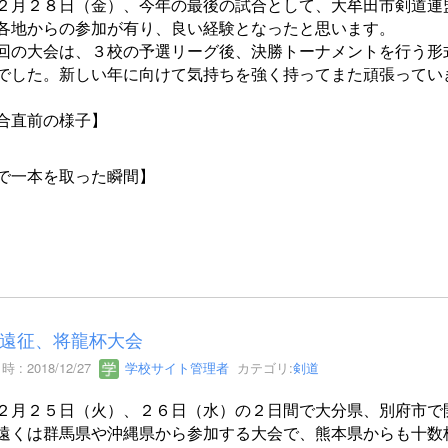
月２８日（金）、今年の最後の試合として、大牟田市剣道連
各地からの参加が有り、良い経験となったと思います。
の大会は、３校の予選リーグ後、決勝トーナメントを行う形
でした。新しい年に向けて気持ちを強く持ってまた頑張ってい
合直前の様子】
で一本を取った瞬間】
遠征、将龍杯大会
 : 2018/12/27
学校サイト管理者
カテゴリ:
剣道
月２５日（火）、２６日（水）の２日間で大分県、別府市で
遠くは群馬県や沖縄県から参加する大会で、熊本県からも十数