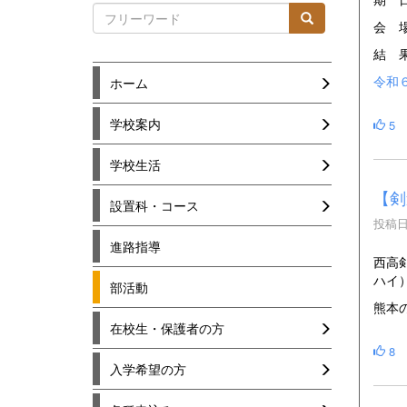
会 
結 
令和６
ホーム
学校案内
5
学校生活
【剣
設置科・コース
投稿日時
進路指導
西高
ハイ
部活動
熊本
在校生・保護者の方
8
入学希望の方