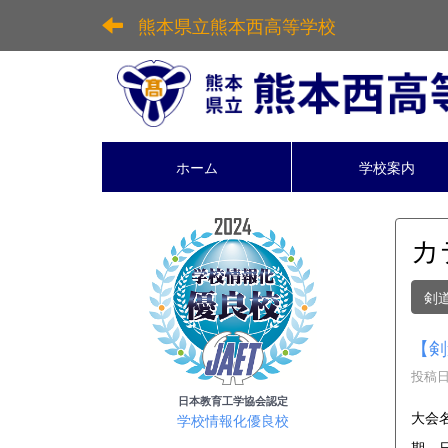
熊本県立熊本西高等学校
ホーム
学校案内
カ
剣
【剣
投稿日時
日本教育工学協会認定
大会
学校情報化優良校
期 