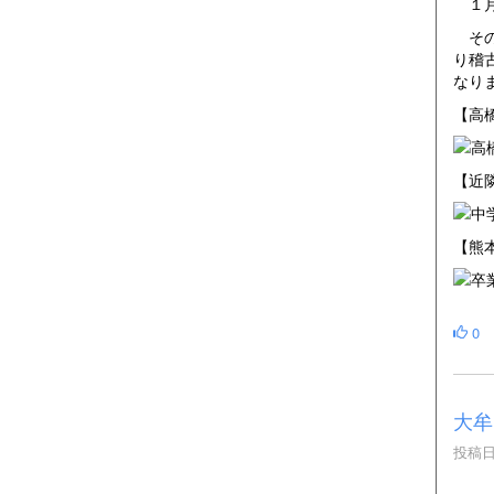
１月
その
り稽
なり
【高
【近
【熊
0
大牟
投稿日時