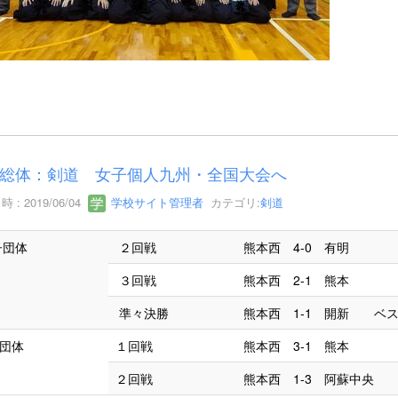
総体：剣道 女子個人九州・全国大会へ
 : 2019/06/04
学校サイト管理者
カテゴリ:
剣道
子団体
２回戦
熊本西 4-0 有明
３回戦
熊本西 2-1 熊本
準々決勝
熊本西 1-1 開新 ベ
子団体
１回戦
熊本西 3-1 熊本
２回戦
熊本西 1-3 阿蘇中央