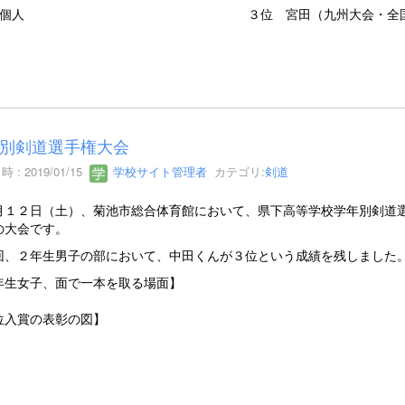
個人
３位 宮田（九州大会・全
別剣道選手権大会
 : 2019/01/15
学校サイト管理者
カテゴリ:
剣道
１２日（土）、菊池市総合体育館において、県下高等学校学年別剣道選
の大会です。
、２年生男子の部において、中田くんが３位という成績を残しました
年生女子、面で一本を取る場面】
位入賞の表彰の図】