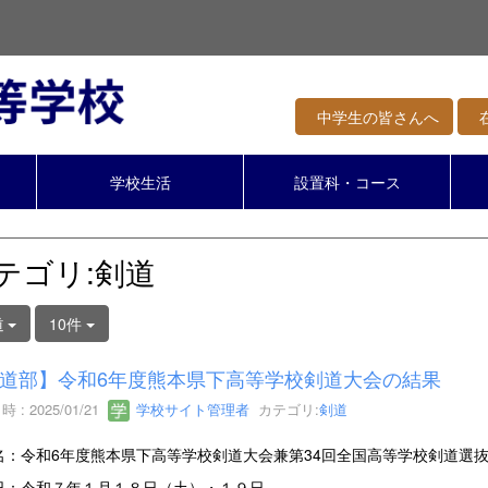
中学生の皆さんへ
在
学校生活
設置科・コース
テゴリ:剣道
道
10件
道部】令和6年度熊本県下高等学校剣道大会の結果
 : 2025/01/21
学校サイト管理者
カテゴリ:
剣道
名：令和6年度熊本県下高等学校剣道大会兼第34回全国高等学校剣道選
日：令和７年１月１８日（土）・１９日