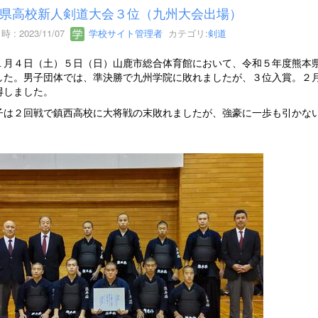
県高校新人剣道大会３位（九州大会出場）
 : 2023/11/07
学校サイト管理者
カテゴリ:
剣道
月４日（土）５日（日）山鹿市総合体育館において、令和５年度熊本県
した。男子団体では、準決勝で九州学院に敗れましたが、３位入賞。２
得しました。
は２回戦で鎮西高校に大将戦の末敗れましたが、強豪に一歩も引かな