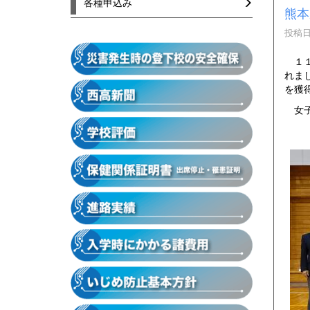
各種申込み
熊本
投稿日時
１１
れま
を獲
女子