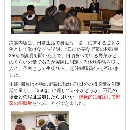
講義内容は、日常生活で身近な「食」に関することを
例として挙げながら説明。
1日に必要な野菜の摂取量
350gの説明を聞いた上で、日頃食べている野菜がど
のくらいの量であるか実際に測定する体験学習を取り
入れ、代表として生徒10人、定時制職員4人が行いま
した。
生徒･職員は本物の野菜に触れて1日分の摂取量を測定
器で量り、「350g」に達しているかどうか、
不足の
場合どの程度追加したら良いか、
視覚的に確認して野
菜の摂取量
を学ぶことができました。