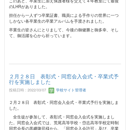
このあと、卒業生に加え保護者様を交えて４年教室にて最後
のLHRがありました。
担任から一人ずつ卒業証書、職員による手作りの世界に一つ
しかない各卒業生の卒業アルバムを手渡されました。
卒業生の皆さんにとりまして、今後の御健勝と御多幸、そし
て、御活躍を心から祈っています。
２月２８日 表彰式・同窓会入会式・卒業式予
行を実施しました
投稿日時 : 2022/03/07
学校サイト管理者
２月２８日 表彰式・同窓会入会式・卒業式予行を実施しま
した。
全生徒が参加して、表彰式・同窓会入会式を実施しまし
た。同窓会入会式では、荒尾高等学校・岱志高等学校定時制
同窓会長の黒﨑隆司様から、「同窓会入会許可」及び、卒業