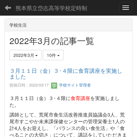
熊本県立岱志高等学校定時制
Toggl
学校生活
2022年3月の記事一覧
2022年3月
10件
３月１１日（金）３･４限に食育講座を実施し
ました
投稿日時 : 2022/03/17
学校サイト管理者
３月１１日（金）３･４限に
食育講座
を実施しまし
た。
講師として、荒尾市食生活改善推進員協議会3人、荒
尾市すこやか未来課保健センターの管理栄養士1人の
計4人をお迎えし、「バランスの良い食生活」や「食
べることの大切さ」について、講話をしていただきま