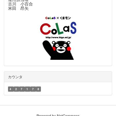
古川 小百合
米田 昂矢
カウンタ
4
2
7
1
7
8
Powered by NetCommons