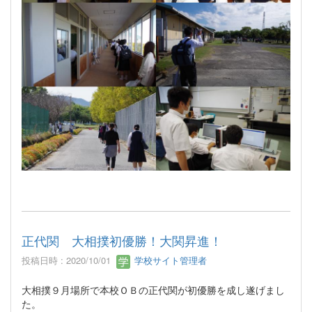
正代関 大相撲初優勝！大関昇進！
投稿日時 : 2020/10/01
学校サイト管理者
大相撲９月場所で本校ＯＢの正代関が初優勝を成し遂げまし
た。