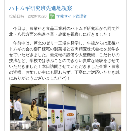
ハトムギ研究班先進地視察
投稿日時 : 2020/10/20
学校サイト管理者
今日は、農業科と食品工業科のハトムギ研究班が合同で芦
北・八代方面の先進企業・農家を視察しに行きました！
午前中は、芦北のゼリー工場を見学し、午後からは肥後ハ
トムギの会の柳口様宅の製菓場と西田精麦株式会社を見学さ
せていただきました。最先端の設備や大型機械、こだわりの
技法など、学校では学ぶことのできない貴重な経験をさせて
いただきました！本日訪問させていただきました企業・農家
の皆様、お忙しい中にも関わらず、丁寧にご対応いただき誠
にありがとうございました(^-^)！