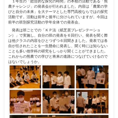
１年生の「総合的な探究の時間」の本校の活動である「熊
農チャレンジ」の発表会が行われました。内容は「農業の学
びと自分の未来」を大テーマとした専門高校ならではの探究
活動です。活動は前半と後半に分けられていますが、今回は
前半の班別探究活動の学年全体での発表会。
発表は班ごとでの「ＫＰ法（紙芝居プレゼンテーショ
ン）」で実施し、自分の班の発表を６回行い、発表を聞く際
は他クラスの内容をひとつずつ６回聞きました。発表では各
自が任されたことを一生懸命に発表し、聞く時には知らない
ことも多い他学科の研究をしっかり聞くことができました。
これからの熊農での学びと将来の進路につなげていけるので
はないでしょうか。