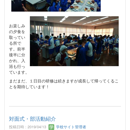
お楽しみ
の夕食を
取ってい
る所で
す。前半
後半に分
かれ、入
浴も行っ
ています。
まだまだ、１日目の研修は続きますが成長して帰ってくるこ
とを期待しています！
対面式・部活動紹介
投稿日時 : 2019/04/13
学校サイト管理者