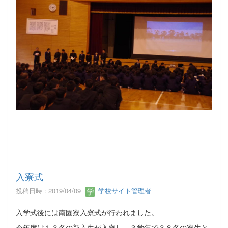
入寮式
投稿日時 : 2019/04/09
学校サイト管理者
入学式後には南園寮入寮式が行われました。
今年度は１３名の新入生が入寮し、３学年で３８名の寮生と