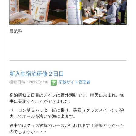
農業科
新入生宿泊研修２日目
投稿日時 : 2019/04/18
学校サイト管理者
宿泊研修２日目のメインは野外活動です。晴天に恵まれ、無
事に実施することができました。
ペーロン艇＆カッター艇に乗り、乗員（クラスメイト）が協
力してオールを漕いで海に出ます。
途中ではクラス対抗のレースが行われます！結果どうだった
のでしょうか・・・