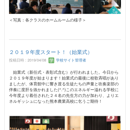
＜写真：各クラスのホームルームの様子＞
２０１９年度スタート！（始業式）
投稿日時 : 2019/04/08
学校サイト管理者
始業式（新任式・表彰式含む）が行われました。今日から
２０１９年度が始まります！始業式の最後に校歌斉唱があり
ましたが、体育館中に響き渡る生徒たちの声量と吹奏楽部の
伴奏に度肝を抜かれました(^.^)このエネルギー溢れる学校に
今年度より着任された２４名の先生方の力が加わり、よりエ
ネルギッシュになった熊本農業高校に乞うご期待！