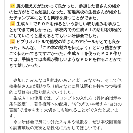
腕の鍛え方が分かって良かった。参加した皆さんの紹介
の仕方がとても勉強になった。
菊池高校の生徒さんが紹介し
たチャンプ本にとても興味を持つことができた。
生成ＡＩでＰＯＰを作るという新しい取り組みを学ぶこ
とができて楽しかった。
学校内での生成ＡＩの活用を積極的
にしていこうと思えるとてもいい研修会でした。
ビブリオバトルで他校の皆さんのアピールがとても良か
った。みんな、『この本の魅力を伝えよう』という熱意がす
ごく伝わってきてすごかった。生成ＡＩを使ったＰＯＰ作り
では、手描きでは表現が難しいようなＰＯＰを作ることがで
きて嬉しかった。
参加したみんなは和気あいあいと楽しみながら、そして他
校生徒さんの活動や取り組みなどに興味関心を持ちつつ積極
的に研修会に取り組んでいました。
生成ＡＩの使用では、プロンプトの入れ方（具体的指示や
条件設定）、著作権等への配慮、“今”の思いや考えを“自分の
言葉”で指示を出す大切さにも触れることができたと思いま
す。
今回研修会で身につけたスキルや意欲を、ぜひ本校図書館
や読書環境の充実と活性化に活かしてほしいです。