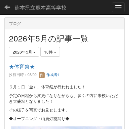
熊本県立鹿本高等学校
Toggl
ブログ
2026年5月の記事一覧
2026年5月
10件
★体育祭★
投稿日時 : 05/02
作成者1
５月１日（金）、体育祭が行われました！
予定の日程から変更になりながらも、多くの方に来校いただ
き大盛況となりました！
その様子を写真でお見せします。
◆オープニング・山鹿灯籠踊り◆