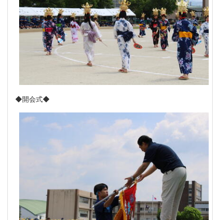
◆開会式◆