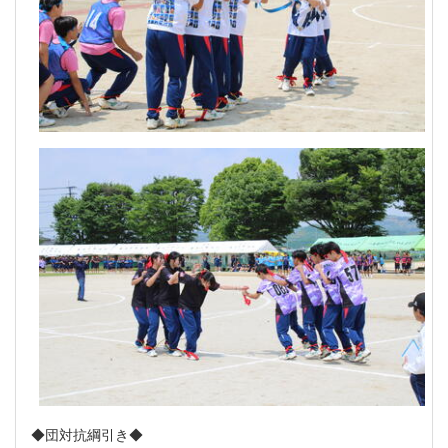
◆団対抗綱引き◆