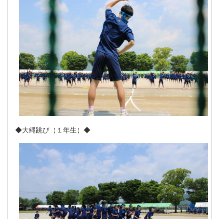
◆大縄跳び（１年生）◆