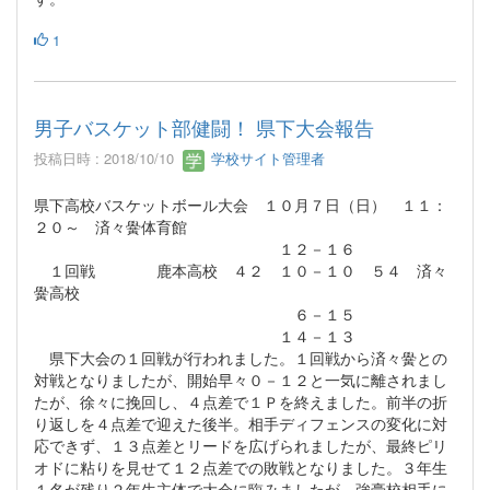
1
男子バスケット部健闘！ 県下大会報告
投稿日時 : 2018/10/10
学校サイト管理者
県下高校バスケットボール大会 １０月７日（日） １１：
２０～ 済々黌体育館
１２－１６
１回戦 鹿本高校 ４２ １０－１０ ５４ 済々
黌高校
６－１５
１４－１３
県下大会の１回戦が行われました。１回戦から済々黌との
対戦となりましたが、開始早々０－１２と一気に離されまし
たが、徐々に挽回し、４点差で１Ｐを終えました。前半の折
り返しを４点差で迎えた後半。相手ディフェンスの変化に対
応できず、１３点差とリードを広げられましたが、最終ピリ
オドに粘りを見せて１２点差での敗戦となりました。３年生
１名が残り２年生主体で大会に臨みましたが、強豪校相手に