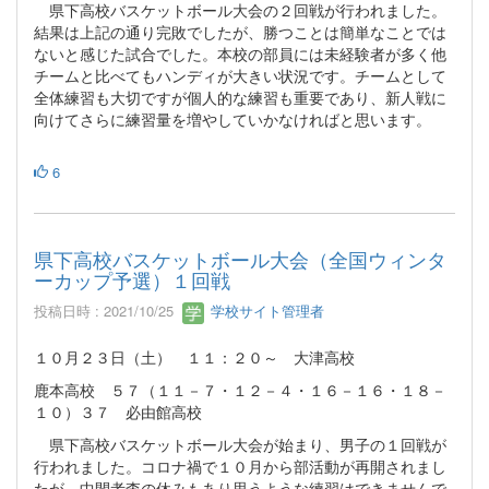
県下高校バスケットボール大会の２回戦が行われました。
結果は上記の通り完敗でしたが、勝つことは簡単なことでは
ないと感じた試合でした。本校の部員には未経験者が多く他
チームと比べてもハンディが大きい状況です。チームとして
全体練習も大切ですが個人的な練習も重要であり、新人戦に
向けてさらに練習量を増やしていかなければと思います。
6
県下高校バスケットボール大会（全国ウィンタ
ーカップ予選）１回戦
投稿日時 : 2021/10/25
学校サイト管理者
１０月２３日（土） １１：２０～ 大津高校
鹿本高校 ５７（１１－７・１２－４・１６－１６・１８－
１０）３７ 必由館高校
県下高校バスケットボール大会が始まり、男子の１回戦が
行われました。コロナ禍で１０月から部活動が再開されまし
たが、中間考査の休みもあり思うような練習はできませんで