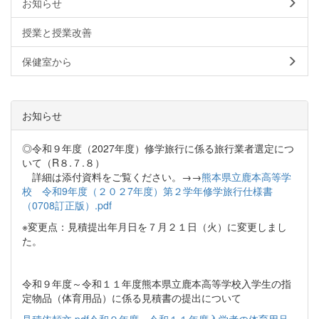
お知らせ
授業と授業改善
保健室から
お知らせ
◎令和９年度（2027年度）修学旅行に係る旅行業者選定につ
いて（R８.７.８）
詳細は添付資料をご覧ください。→→
熊本県立鹿本高等学
校 令和9年度（２０２7年度）第２学年修学旅行仕様書
（0708訂正版）.pdf
※変更点：見積提出年月日を７月２１日（火）に変更しまし
た。
令和９年度～令和１１年度熊本県立鹿本高等学校入学生の指
定物品（体育用品）に係る見積書の提出について
見積依頼文.pdf
令和９年度～令和１１年度入学者の体育用品