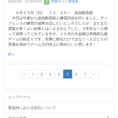
投稿日時 : 2018/09/25
学校サイト管理者
９月２３日（日） １２：００～ 必由館高校
今日は午後から必由館高校と練習試合を行いました。ディ
フェンスの練習の成果を試したいところでしたが、まだまだ
課題が多くよい結果とはいえませんでした。３年生も一人残
って頑張ってくれていますが、１０月の大会後は本格的な新
チームの始まりです。先輩に頼るだけではなく一人ひとりの
意識を高めてチーム力の向上に努めたいと思います。
1
«
1
2
3
4
5
6
7
»
トップページ
緊急時における対応について