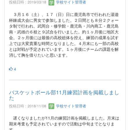
投稿日時 : 2019/03/18
学校サイト管理者
３月１６（土）、１７（日）日に鹿児島市で行われた湯遊
杯錬成大会に男女で参加しました。２日間とも８分２クォー
タ制で行われ、武岡台・修学館・鹿児島・川内商工・鹿児島
南・武雄の６校と９試合を行いました。約１ヶ月後に地区大
会。２ヶ月後には最後の高校総体を控え、練習の成果を試す
上では大変貴重な時間となりました。４月末にも一部の高校
とは対戦が予定されています。１ヶ月後にチームの課題を解
消して胸を借りたいと思います。
4
バスケットボール部11月練習計画を掲載しまし
た
投稿日時 : 2018/11/08
学校サイト管理者
遅くなりましたが11月の練習計画を掲載しました。月末は
期末考査も予定されていますので活動は中旬までとなりま
す。