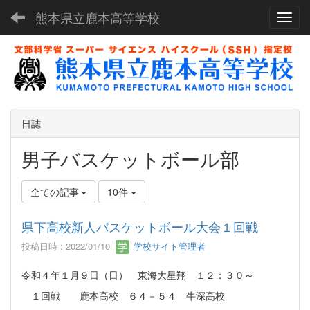
熊本県立鹿本高等学校
Toggl
日誌
男子バスケットボール部
全ての記事
10件
県下高校新人バスケットボール大会１回戦
投稿日時 : 2022/01/10
学校サイト管理者
令和４年１月９日（日） 東海大星翔 １２：３０～
１回戦 鹿本高校 ６４－５４ 牛深高校