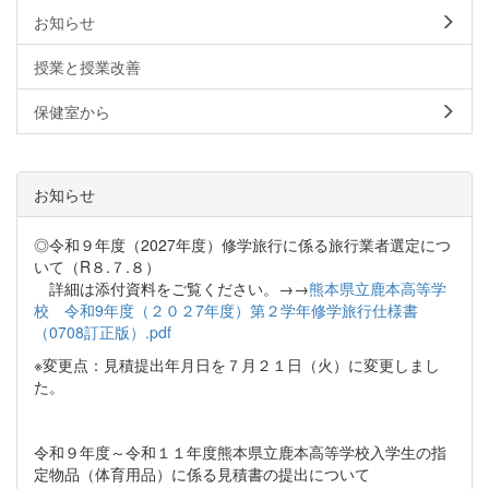
お知らせ
授業と授業改善
保健室から
お知らせ
◎令和９年度（2027年度）修学旅行に係る旅行業者選定につ
いて（R８.７.８）
詳細は添付資料をご覧ください。→→
熊本県立鹿本高等学
校 令和9年度（２０２7年度）第２学年修学旅行仕様書
（0708訂正版）.pdf
※変更点：見積提出年月日を７月２１日（火）に変更しまし
た。
令和９年度～令和１１年度熊本県立鹿本高等学校入学生の指
定物品（体育用品）に係る見積書の提出について