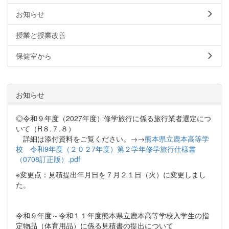
お知らせ
授業と授業改善
保健室から
お知らせ
◎令和９年度（2027年度）修学旅行に係る旅行業者選定につ
いて（R８.７.８）
詳細は添付資料をご覧ください。→→
熊本県立鹿本高等学
校 令和9年度（２０２7年度）第２学年修学旅行仕様書
（0708訂正版）.pdf
※変更点：見積提出年月日を７月２１日（火）に変更しまし
た。
令和９年度～令和１１年度熊本県立鹿本高等学校入学生の指
定物品（体育用品）に係る見積書の提出について