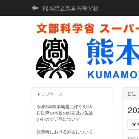
熊本県立鹿本高等学校
トップページ
日誌
令和8年熊本地震に伴う8月3
2
日以降の本校の対応及び生徒
の心のケア等について
20
緊急時における対応について
記事