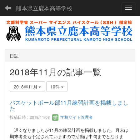
熊本県立鹿本高等学校
Toggl
日誌
2018年11月の記事一覧
2018年11月
10件
バスケットボール部11月練習計画を掲載しまし
た
投稿日時 : 2018/11/08
学校サイト管理者
遅くなりましたが11月の練習計画を掲載しました。月末は
期末考査も予定されていますので活動は中旬までとなりま