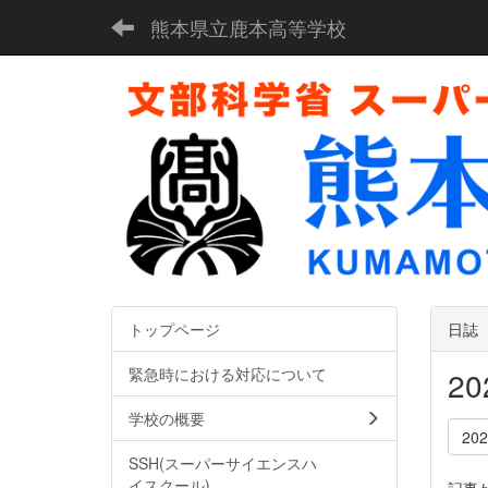
熊本県立鹿本高等学校
トップページ
日誌
緊急時における対応について
2
学校の概要
20
SSH(スーパーサイエンスハ
イスクール)
記事