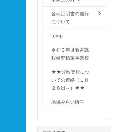
各種証明書の発行
について
temp
令和２年度教育課
程研究指定事業校
★★分散登校につ
いての連絡（１月
２８日～）★★
地域みらい留学