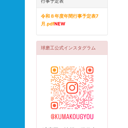
行事予定表
令和８年度年間行事予定表7
月.pdf
NEW
球磨工公式インスタグラム