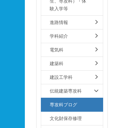
生、専攻科）・体
験入学等
進路情報
学科紹介
電気科
建築科
建設工学科
伝統建築専攻科
専攻科ブログ
文化財保存修理